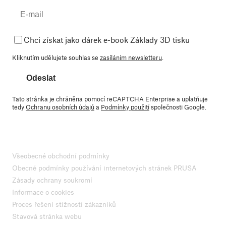
Chci získat jako dárek e-book Základy 3D tisku
Kliknutím udělujete souhlas se
zasíláním newsletteru
.
Odeslat
Tato stránka je chráněna pomocí reCAPTCHA Enterprise a uplatňuje
tedy
Ochranu osobních údajů
a
Podmínky použití
společnosti Google.
Všeobecné obchodní podmínky
Obecné podmínky používání internetových stránek PRUSA
Zásady ochrany soukromí
Informace o cookies
Proces řešení stížností zákazníků
Stavová stránka webu