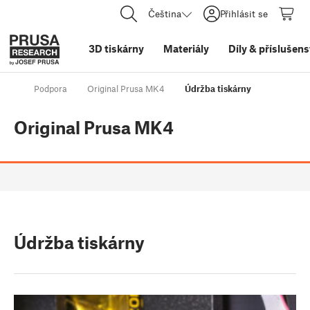
Čeština
Přihlásit se
3D tiskárny
Materiály
Díly
&
příslušens
Podpora
Original Prusa MK4
Údržba tiskárny
Original Prusa MK4
Údržba tiskárny