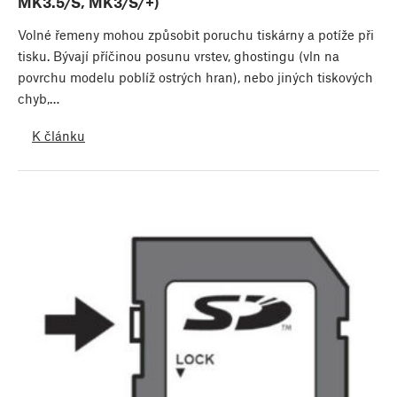
MK3.5/S, MK3/S/+)
Volné řemeny mohou způsobit poruchu tiskárny a potíže při
tisku. Bývají příčinou posunu vrstev, ghostingu (vln na
povrchu modelu poblíž ostrých hran), nebo jiných tiskových
chyb,…
K článku