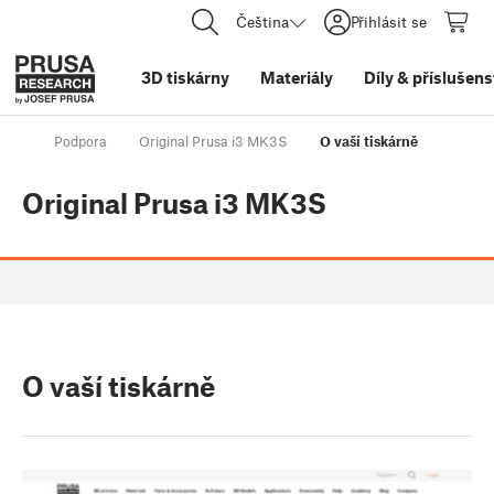
Čeština
Přihlásit se
3D tiskárny
Materiály
Díly
&
příslušens
Podpora
Original Prusa i3 MK3S
O vaší tiskárně
Original Prusa i3 MK3S
O vaší tiskárně