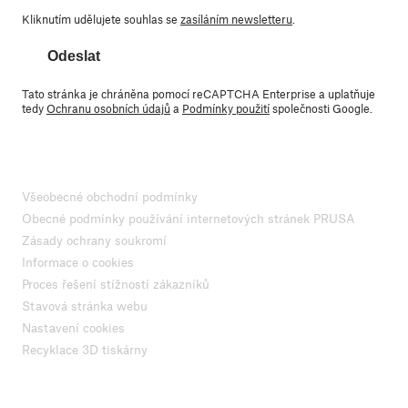
Kliknutím udělujete souhlas se
zasíláním newsletteru
.
Odeslat
Tato stránka je chráněna pomocí reCAPTCHA Enterprise a uplatňuje
tedy
Ochranu osobních údajů
a
Podmínky použití
společnosti Google.
Všeobecné obchodní podmínky
Obecné podmínky používání internetových stránek PRUSA
Zásady ochrany soukromí
Informace o cookies
Proces řešení stížností zákazníků
Stavová stránka webu
Nastavení cookies
Recyklace 3D tiskárny