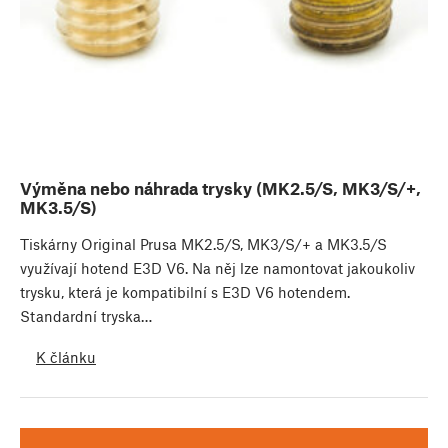
Výměna nebo náhrada trysky (MK2.5/S, MK3/S/+,
MK3.5/S)
Tiskárny Original Prusa MK2.5/S, MK3/S/+ a MK3.5/S
využívají hotend E3D V6. Na něj lze namontovat jakoukoliv
trysku, která je kompatibilní s E3D V6 hotendem.
Standardní tryska…
K článku