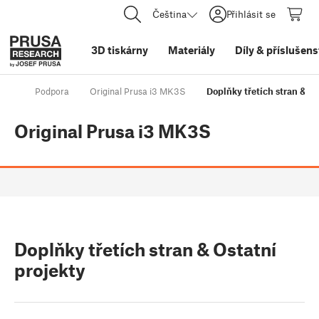
Čeština
Přihlásit se
3D tiskárny
Materiály
Díly
&
příslušens
Podpora
Original Prusa i3 MK3S
Doplňky třetích stran & Os
Original Prusa i3 MK3S
Doplňky třetích stran & Ostatní
projekty