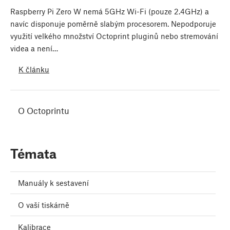
Raspberry Pi Zero W nemá 5GHz Wi-Fi (pouze 2.4GHz) a
navíc disponuje poměrně slabým procesorem. Nepodporuje
využití velkého množství Octoprint pluginů nebo stremování
videa a není…
K článku
O Octoprintu
Témata
Manuály k sestavení
O vaší tiskárně
Kalibrace