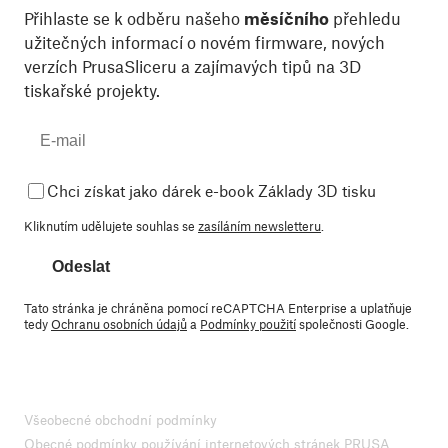
Přihlaste se k odběru našeho
měsíčního
přehledu
užitečných informací o novém firmware, nových
verzích PrusaSliceru a zajímavých tipů na 3D
tiskařské projekty.
Chci získat jako dárek e-book Základy 3D tisku
Kliknutím udělujete souhlas se
zasíláním newsletteru
.
Odeslat
Tato stránka je chráněna pomocí reCAPTCHA Enterprise a uplatňuje
tedy
Ochranu osobních údajů
a
Podmínky použití
společnosti Google.
Všeobecné obchodní podmínky
Obecné podmínky používání internetových stránek PRUSA