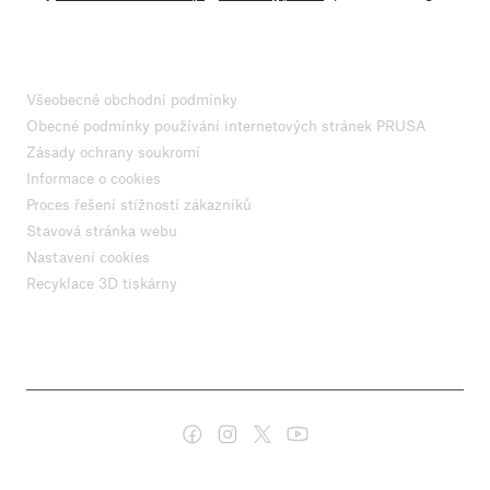
Všeobecné obchodní podmínky
Obecné podmínky používání internetových stránek PRUSA
Zásady ochrany soukromí
Informace o cookies
Proces řešení stížností zákazníků
Stavová stránka webu
Nastavení cookies
Recyklace 3D tiskárny