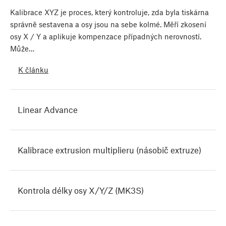
Kalibrace XYZ je proces, který kontroluje, zda byla tiskárna
správně sestavena a osy jsou na sebe kolmé. Měří zkosení
osy X / Y a aplikuje kompenzace případných nerovností.
Může…
K článku
Linear Advance
Kalibrace extrusion multiplieru (násobič extruze)
Kontrola délky osy X/Y/Z (MK3S)