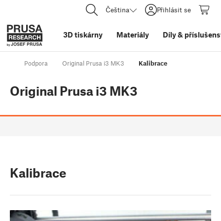
Čeština
Přihlásit se
3D tiskárny
Materiály
Díly
&
příslušens
Podpora
Original Prusa i3 MK3
Kalibrace
Original Prusa i3 MK3
Kalibrace