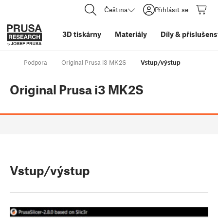
Čeština
Přihlásit se
3D tiskárny
Materiály
Díly
&
příslušens
Podpora
Original Prusa i3 MK2S
Vstup/výstup
Original Prusa i3 MK2S
Vstup/výstup