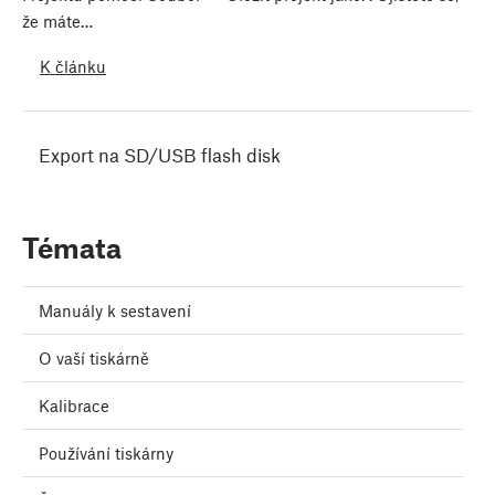
že máte…
K článku
Export na SD/USB flash disk
Témata
Manuály k sestavení
O vaší tiskárně
Kalibrace
Používání tiskárny