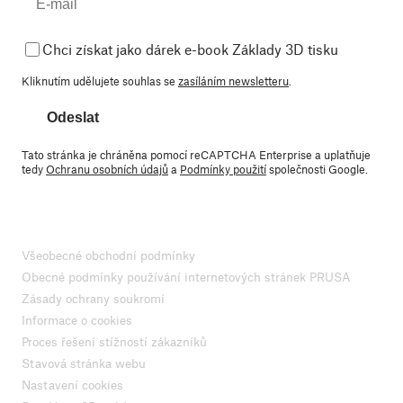
Chci získat jako dárek e-book Základy 3D tisku
Kliknutím udělujete souhlas se
zasíláním newsletteru
.
Odeslat
Tato stránka je chráněna pomocí reCAPTCHA Enterprise a uplatňuje
tedy
Ochranu osobních údajů
a
Podmínky použití
společnosti Google.
Všeobecné obchodní podmínky
Obecné podmínky používání internetových stránek PRUSA
Zásady ochrany soukromí
Informace o cookies
Proces řešení stížností zákazníků
Stavová stránka webu
Nastavení cookies