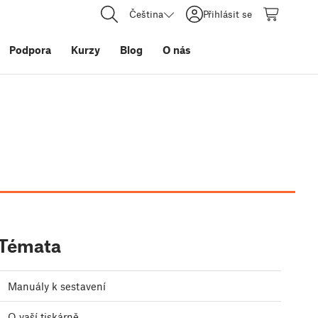
Čeština
Přihlásit se
Podpora
Kurzy
Blog
O nás
Témata
Manuály k sestavení
O vaší tiskárně