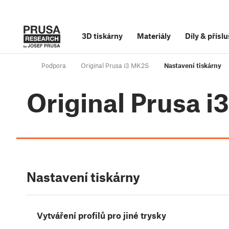
3D tiskárny
Materiály
Díly
&
příslu
Podpora
Original Prusa i3 MK2S
Nastavení tiskárny
Original Prusa 
Nastavení tiskárny
Vytváření profilů pro jiné trysky