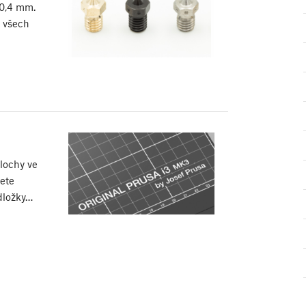
 0,4 mm.
o všech
plochy ve
ete
dložky…