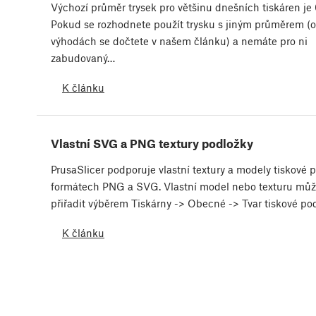
Výchozí průměr trysek pro většinu dnešních tiskáren je
Pokud se rozhodnete použít trysku s jiným průměrem (
výhodách se dočtete v našem článku) a nemáte pro ni
zabudovaný…
K článku
Vlastní SVG a PNG textury podložky
PrusaSlicer podporuje vlastní textury a modely tiskové 
formátech PNG a SVG. Vlastní model nebo texturu můž
přiřadit výběrem Tiskárny -> Obecné -> Tvar tiskové po
K článku