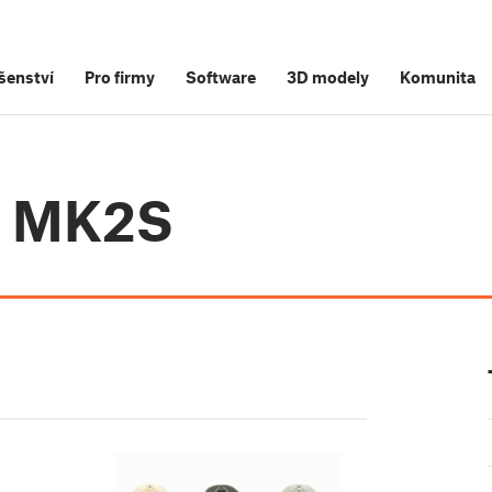
šenství
Pro firmy
Software
3D modely
Komunita
i3 MK2S