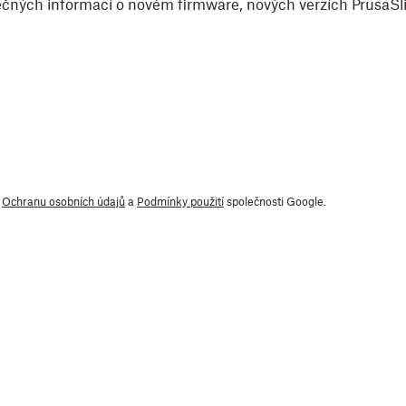
čných informací o novém firmware, nových verzích PrusaSlic
y
Ochranu osobních údajů
a
Podmínky použití
společnosti Google.