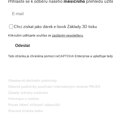
Přihlaste se k odběru našeho
měsíčního
přehledu užite
Chci získat jako dárek e-book Základy 3D tisku
Kliknutím udělujete souhlas se
zasíláním newsletteru
.
Odeslat
Tato stránka je chráněna pomocí reCAPTCHA Enterprise a uplatňuje ted
Všeobecné obchodní podmínky
Obecné podmínky používání internetových stránek PRUSA
Zásady ochrany soukromí
Informace o cookies
Proces řešení stížností zákazníků
Stavová stránka webu