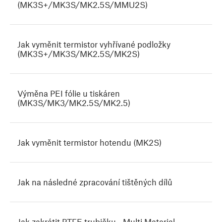
(MK3S+/MK3S/MK2.5S/MMU2S)
Jak vyměnit termistor vyhřívané podložky
(MK3S+/MK3S/MK2.5S/MK2S)
Výměna PEI fólie u tiskáren
(MK3S/MK3/MK2.5S/MK2.5)
Jak vyměnit termistor hotendu (MK2S)
Jak na následné zpracování tištěných dílů
Jak zakrátit PTFE trubičku - Multi Material