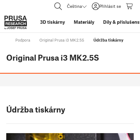
Čeština
Přihlásit se
3D tiskárny
Materiály
Díly
&
příslušens
Podpora
Original Prusa i3 MK2.5S
Údržba tiskárny
Original Prusa i3 MK2.5S
Údržba tiskárny