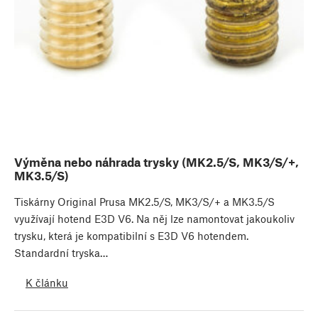
Výměna nebo náhrada trysky (MK2.5/S, MK3/S/+,
MK3.5/S)
Tiskárny Original Prusa MK2.5/S, MK3/S/+ a MK3.5/S
využívají hotend E3D V6. Na něj lze namontovat jakoukoliv
trysku, která je kompatibilní s E3D V6 hotendem.
Standardní tryska…
K článku