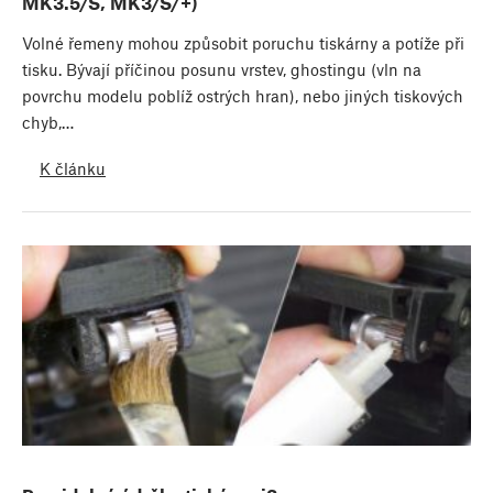
MK3.5/S, MK3/S/+)
Volné řemeny mohou způsobit poruchu tiskárny a potíže při
tisku. Bývají příčinou posunu vrstev, ghostingu (vln na
povrchu modelu poblíž ostrých hran), nebo jiných tiskových
chyb,…
K článku