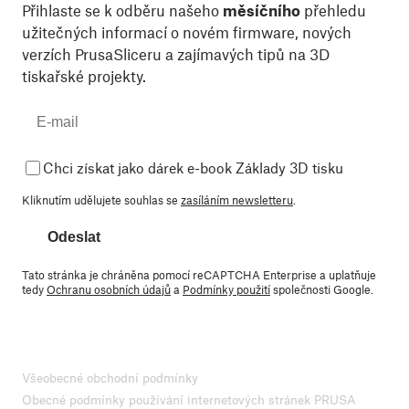
Přihlaste se k odběru našeho
měsíčního
přehledu
užitečných informací o novém firmware, nových
verzích PrusaSliceru a zajímavých tipů na 3D
tiskařské projekty.
Chci získat jako dárek e-book Základy 3D tisku
Kliknutím udělujete souhlas se
zasíláním newsletteru
.
Odeslat
Tato stránka je chráněna pomocí reCAPTCHA Enterprise a uplatňuje
tedy
Ochranu osobních údajů
a
Podmínky použití
společnosti Google.
Všeobecné obchodní podmínky
Obecné podmínky používání internetových stránek PRUSA