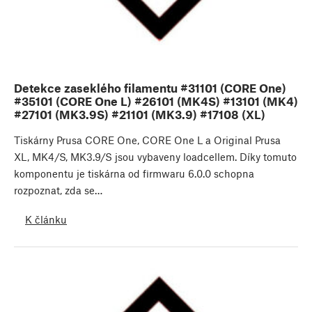
Detekce zaseklého filamentu #31101 (CORE One)
#35101 (CORE One L) #26101 (MK4S) #13101 (MK4)
#27101 (MK3.9S) #21101 (MK3.9) #17108 (XL)
Tiskárny Prusa CORE One, CORE One L a Original Prusa
XL, MK4/S, MK3.9/S jsou vybaveny loadcellem. Díky tomuto
komponentu je tiskárna od firmwaru 6.0.0 schopna
rozpoznat, zda se…
K článku