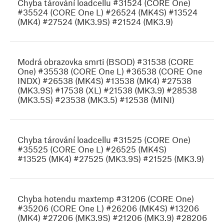
Chyba tárování loadcellu #31524 (CORE One)
#35524 (CORE One L) #26524 (MK4S) #13524
(MK4) #27524 (MK3.9S) #21524 (MK3.9)
Modrá obrazovka smrti (BSOD) #31538 (CORE
One) #35538 (CORE One L) #36538 (CORE One
INDX) #26538 (MK4S) #13538 (MK4) #27538
(MK3.9S) #17538 (XL) #21538 (MK3.9) #28538
(MK3.5S) #23538 (MK3.5) #12538 (MINI)
Chyba tárování loadcellu #31525 (CORE One)
#35525 (CORE One L) #26525 (MK4S)
#13525 (MK4) #27525 (MK3.9S) #21525 (MK3.9)
Chyba hotendu maxtemp #31206 (CORE One)
#35206 (CORE One L) #26206 (MK4S) #13206
(MK4) #27206 (MK3.9S) #21206 (MK3.9) #28206