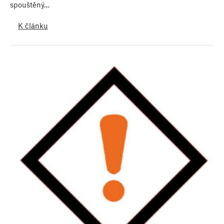
spouštěný…
K článku