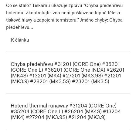
Co se stalo? Tiskárnu ukazuje zprávu "Chyba předehřevu
hotendu: Zkontrolujte, zda není poškozeno topné těleso
tiskové hlavy a zapojení termistoru." Jméno chyby: Chyba
předehřevu…
K článku
Chyba předehřevu #31201 (CORE One) #35201
(CORE One L) #36201 (CORE One INDX) #26201
(MK4S) #13201 (MK4) #27201 (MK3.9S) #21201
(MK3.9) #28201 (MK3.5S) #23201 (MK3.5)
Hotend thermal runaway #31204 (CORE One)
#35204 (CORE One L) #26204 (MK4S) #13204
(MK4) #27204 (MK3.9S) #21204 (MK3.9)