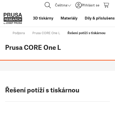
Čeština
Přihlásit se
3D tiskárny
Materiály
Díly
&
příslušens
Podpora
Prusa CORE One L
Řešení potíží s tiskárnou
Prusa CORE One L
Řešení potíží s tiskárnou