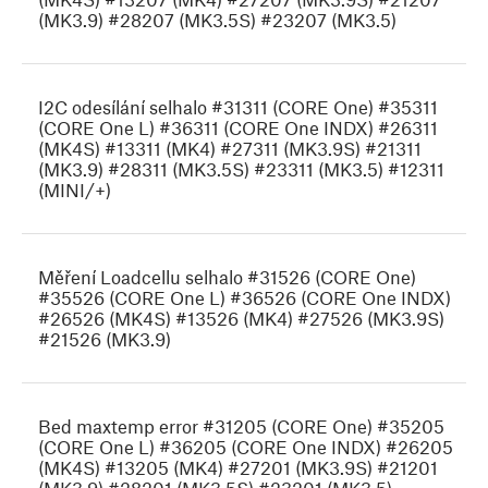
(MK3.9) #28207 (MK3.5S) #23207 (MK3.5)
I2C odesílání selhalo #31311 (CORE One) #35311
(CORE One L) #36311 (CORE One INDX) #26311
(MK4S) #13311 (MK4) #27311 (MK3.9S) #21311
(MK3.9) #28311 (MK3.5S) #23311 (MK3.5) #12311
(MINI/+)
Měření Loadcellu selhalo #31526 (CORE One)
#35526 (CORE One L) #36526 (CORE One INDX)
#26526 (MK4S) #13526 (MK4) #27526 (MK3.9S)
#21526 (MK3.9)
Bed maxtemp error #31205 (CORE One) #35205
(CORE One L) #36205 (CORE One INDX) #26205
(MK4S) #13205 (MK4) #27201 (MK3.9S) #21201