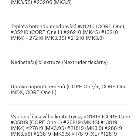
(MK3.5S) #23206 (MK3.5)
Teplota hotendu neodpovídá #31210 (CORE One)
#35210 (CORE One L) #26210 (MK4S) #13210
(MK4) #27210 (MK3.9S) #21210 (MK3.9)
Nedostačující extruze (Nextruder tiskárny)
Úprava napnutí řemenů (CORE One/+, CORE One
INDX, CORE One L)
Vypršení časového limitu trysky #31819 (CORE One)
#35819 (CORE One L) #26819 (MK4S) #13819
(MK4) #27819 (MK3.9S) #21819 (MK3.9) #28819
(MK3.5S) #23819 (MK3.5) #17819 (XL) #12819