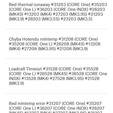
Bed thermal runaway #31203 (CORE One) #35203
(CORE One L) #36203 (CORE One INDX) #26203
(MK4S) #13203 (MK4) #27203 (MK3.9S) #21203
(MK3.9) #28203 (MK3.5S) #23203 (MK3.5)
Chyba Hotendu mintemp #31208 (CORE One)
#35208 (CORE One L) #26208 (MK4S) #13208
(MK4) #27208 (MK3.9S) #21208 (MK3.9)
Loadcell Timeout #31528 (CORE One) #35528
(CORE One L) #26528 (MK4S) #36528 (CORE One
INDX) #13528 (MK4) #27528 (MK3.9S) #21528
(MK3.9)
Bed mintemp error #31207 (CORE One) #35207
(CORE One L) #36207 (CORE One INDX) #26207
(MK4S) #13207 (MK4) #27207 (MK3.9S) #21207