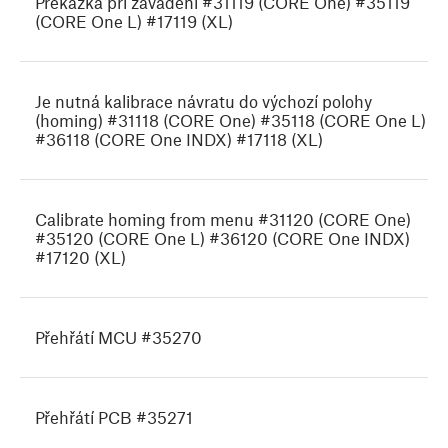
Překážka při zavádění #31119 (CORE One) #35119
(CORE One L) #17119 (XL)
Je nutná kalibrace návratu do výchozí polohy
(homing) #31118 (CORE One) #35118 (CORE One L)
#36118 (CORE One INDX) #17118 (XL)
Calibrate homing from menu #31120 (CORE One)
#35120 (CORE One L) #36120 (CORE One INDX)
#17120 (XL)
Přehřátí MCU #35270
Přehřátí PCB #35271