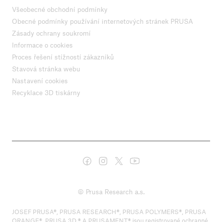
Všeobecné obchodní podmínky
Obecné podmínky používání internetových stránek PRUSA
Zásady ochrany soukromí
Informace o cookies
Proces řešení stížností zákazníků
Stavová stránka webu
Nastavení cookies
Recyklace 3D tiskárny
© Prusa Research a.s.
JOSEF PRUSA®, PRUSA RESEARCH®, PRUSA POLYMERS®, PRUSA
ORANGE®, PRUSA 3D ® A PRUSAMENT® jsou registrované ochranné