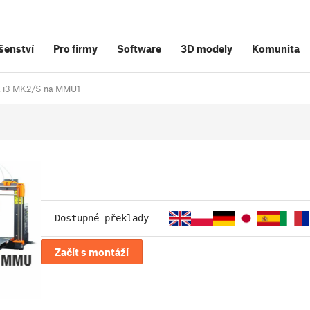
šenství
Pro firmy
Software
3D modely
Komunita
sa i3 MK2/S na MMU1
Dostupné překlady
Začít s montáží