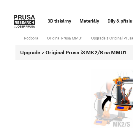
3D tiskárny
Materiály
Díly
&
příslu
Podpora
Original Prusa MMU1
Upgrade z Original Pru
Upgrade z Original Prusa i3 MK2/S na MMU1