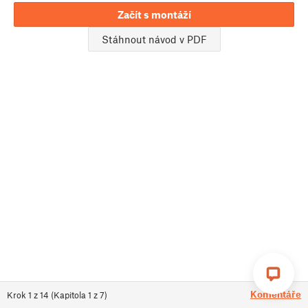
Začít s montáží
Stáhnout návod v PDF
Komentáře
Krok
1
z
14
(
Kapitola
1
z
7
)