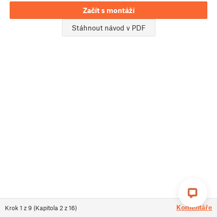
Začít s montáží
Stáhnout návod v PDF
Komentáře
Krok
1
z
9
(
Kapitola
2
z
16
)