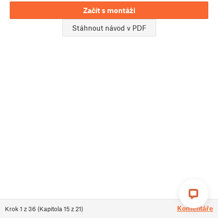
Začít s montáží
Stáhnout návod v PDF
Komentáře
Krok
1
z
36
(
Kapitola
15
z
21
)