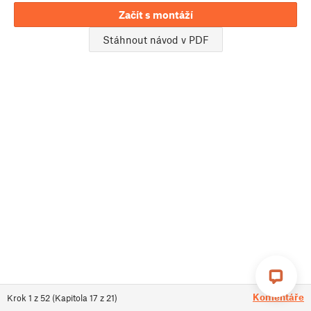
Začít s montáží
Stáhnout návod v PDF
Komentáře
Krok
1
z
52
(
Kapitola
17
z
21
)