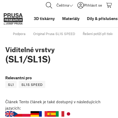
Čeština
Přihlásit se
3D tiskárny
Materiály
Díly
&
příslušens
Podpora
Original Prusa SL1S SPEED
Řešení potíží při tisku
Viditelné vrstvy
(SL1/SL1S)
Relevantní pro
SL1
SL1S SPEED
Článek
Tento článek je také dostupný v následujících
jazycích: