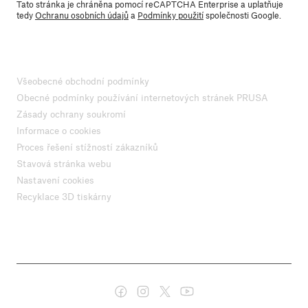
Tato stránka je chráněna pomocí reCAPTCHA Enterprise a uplatňuje
tedy
Ochranu osobních údajů
a
Podmínky použití
společnosti Google.
Všeobecné obchodní podmínky
Obecné podmínky používání internetových stránek PRUSA
Zásady ochrany soukromí
Informace o cookies
Proces řešení stížností zákazníků
Stavová stránka webu
Nastavení cookies
Recyklace 3D tiskárny