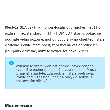
Přestože SLA tiskárny mohou dosáhnout mnohem lepšího
rozlišení než standardní FFF / FDM 3D tiskárny, pokud se
podíváte velmi pozorně, mohou být vrstvy na objektech stále
viditelné. Pokud máte pocit, že vrstvy na vašich výtiscích
jsou příliš viditelné, můžete vyzkoušet několik věcí.
Vytiskněte vzorový objekt pomocí osvědčeného
kvalitního resinu (jako je láhev se vzorkem Prusa
Orange) a zjistěte, zda problém stále přetrvává.
Pokud tomu tak není, příčina obvykle souvisí s
nastavením slicování.
Možné řešení