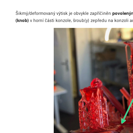
Šikmý/deformovaný výtisk je obvykle zapříčiněn
povolený
(knob)
v horní části konzole, šroub(y) zepředu na konzoli