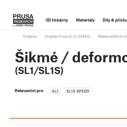
3D tiskárny
Materiály
Díly
&
příslu
Podpora
Original Prusa SL1S SPEED
Řešení potíží při t
Šikmé / deformo
(SL1/SL1S)
Relevantní pro
SL1
SL1S SPEED