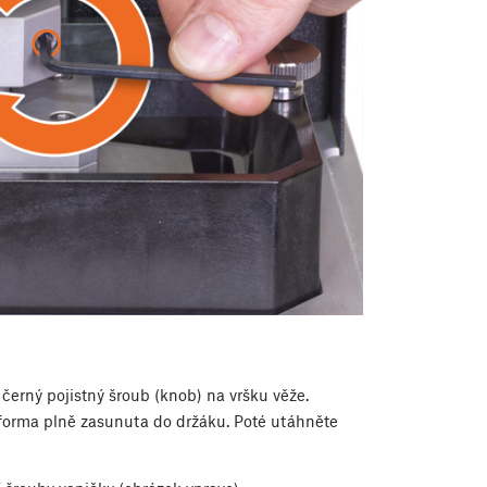
e černý pojistný šroub (knob) na vršku věže.
atforma plně zasunuta do držáku. Poté utáhněte