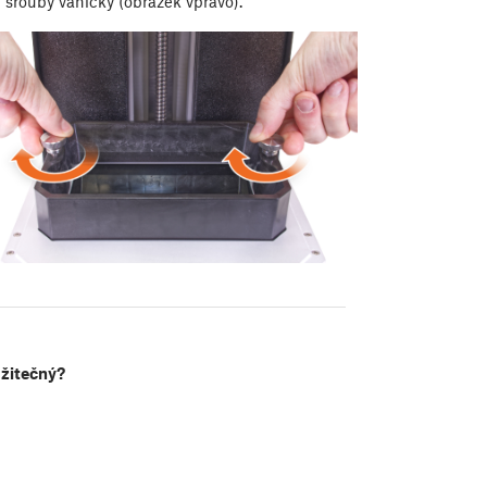
šrouby vaničky (obrázek vpravo).
užitečný?