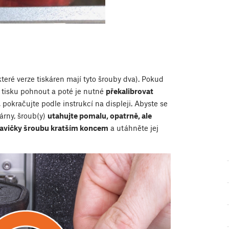
teré verze tiskáren mají tyto šrouby dva). Pokud
 tisku pohnout a poté je nutné
překalibrovat
 pokračujte podle instrukcí na displeji. Abyste se
kárny, šroub(y)
utahujte pomalu, opatrně, ale
hlavičky šroubu kratším koncem
a utáhněte jej