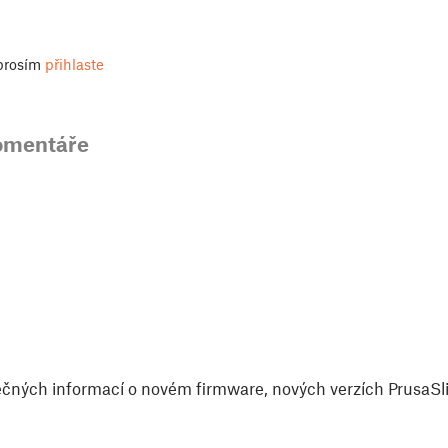
 prosím
přihlaste
omentáře
čných informací o novém firmware, nových verzích PrusaSlic