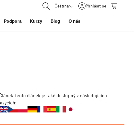
Čeština
Přihlásit se
Podpora
Kurzy
Blog
O nás
Článek
Tento článek je také dostupný v následujících
jazycích: