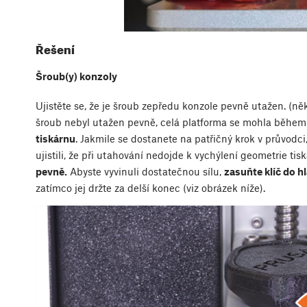
Řešení
Šroub(y) konzoly
Ujistěte se, že je šroub zepředu konzole pevně utažen. (něk
šroub nebyl utažen pevně, celá platforma se mohla během
tiskárnu
. Jakmile se dostanete na patřičný krok v průvodci,
ujistili, že při utahování nedojde k vychýlení geometrie tis
pevně.
Abyste vyvinuli dostatečnou sílu,
zasuňte klíč do 
zatímco jej držte za delší konec (viz obrázek níže).