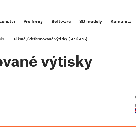
šenství
Pro firmy
Software
3D modely
Komunita
isku
Šikmé / deformované výtisky (SL1/SL1S)
vané výtisky