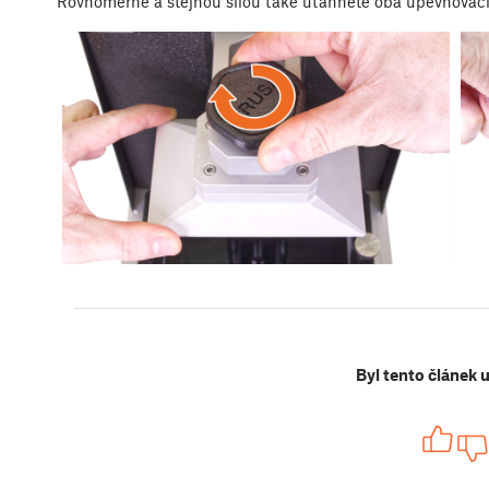
Rovnoměrně a stejnou silou také utáhněte oba upevňovací 
Byl tento článek 