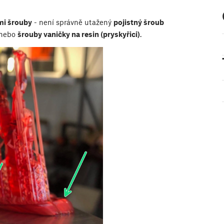
mi šrouby
- není správně utažený
pojistný šroub
 anebo
šrouby vaničky na resin (pryskyřici)
.