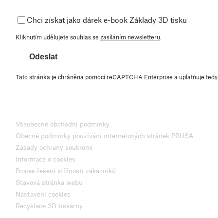
Chci získat jako dárek e-book Základy 3D tisku
Kliknutím udělujete souhlas se
zasíláním newsletteru
.
Odeslat
Tato stránka je chráněna pomocí reCAPTCHA Enterprise a uplatňuje ted
Všeobecné obchodní podmínky
Obecné podmínky používání internetových stránek PRUSA
Zásady ochrany soukromí
Informace o cookies
Proces řešení stížností zákazníků
Stavová stránka webu
Nastavení cookies
Recyklace 3D tiskárny