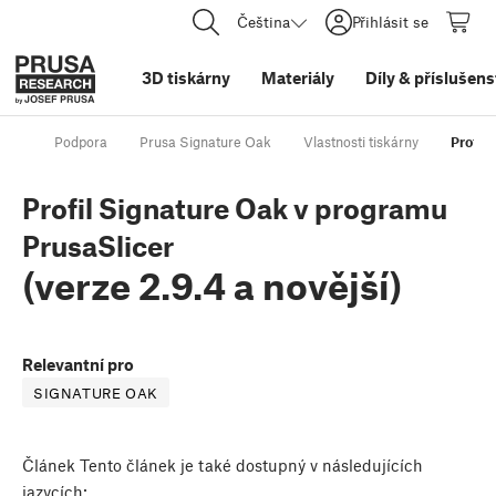
Čeština
Přihlásit se
3D tiskárny
Materiály
Díly
&
příslušens
Podpora
Prusa Signature Oak
Vlastnosti tiskárny
Profil
Profil Signature Oak v programu
PrusaSlicer
(verze 2.9.4 a novější)
Relevantní pro
SIGNATURE OAK
Článek
Tento článek je také dostupný v následujících
jazycích: