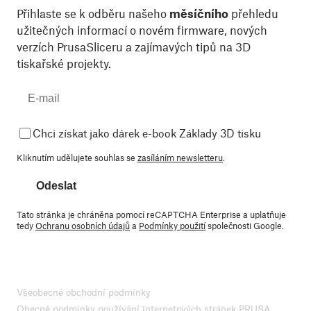
Přihlaste se k odběru našeho
měsíčního
přehledu
užitečných informací o novém firmware, nových
verzích PrusaSliceru a zajímavých tipů na 3D
tiskařské projekty.
Chci získat jako dárek e-book Základy 3D tisku
Kliknutím udělujete souhlas se
zasíláním newsletteru
.
Odeslat
Tato stránka je chráněna pomocí reCAPTCHA Enterprise a uplatňuje
tedy
Ochranu osobních údajů
a
Podmínky použití
společnosti Google.
Všeobecné obchodní podmínky
Obecné podmínky používání internetových stránek PRUSA