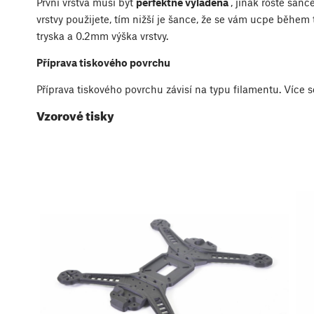
První vrstva musí být
perfektně vyladěná
, jinak roste šanc
vrstvy použijete, tím nižší je šance, že se vám ucpe během
tryska a 0.2mm výška vrstvy.
Příprava tiskového povrchu
Příprava tiskového povrchu závisí na typu filamentu. Více s
Vzorové tisky