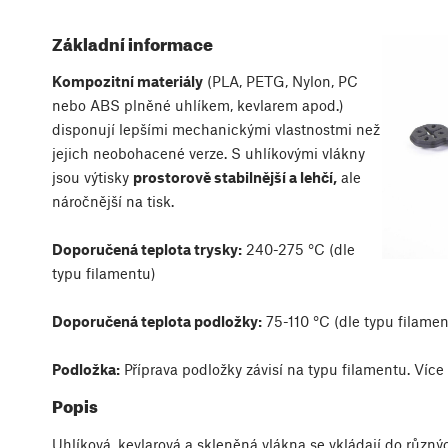
Základní informace
Kompozitní materiály
(PLA, PETG, Nylon, PC
nebo ABS plněné uhlíkem, kevlarem apod.)
disponují lepšími mechanickými vlastnostmi než
jejich neobohacené verze. S uhlíkovými vlákny
jsou výtisky
prostorově stabilnější a lehčí,
ale
náročnější na tisk.
Doporučená teplota trysky:
240-275 °C (dle
typu filamentu)
Doporučená teplota podložky:
75-110 °C (dle typu filamen
Podložka:
Příprava podložky závisí na typu filamentu. Více
Popis
Uhlíková, kevlarová a skleněná vlákna se vkládají do růz