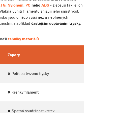
ETG
,
Nylonem
,
PC
nebo
ABS
- zlepšují tak jejich
Vlákna uvnitř filamentu snižují jeho smrštivost,
 tisku jsou o něco vyšší než u neplněných
stnostmi, například
častějším ucpáváním trysky,
 naší
tabulky materiálů.
Zápory
✖ Potřeba tvrzené trysky
✖ Křehký filament
✖ Špatná soudržnost vrstev