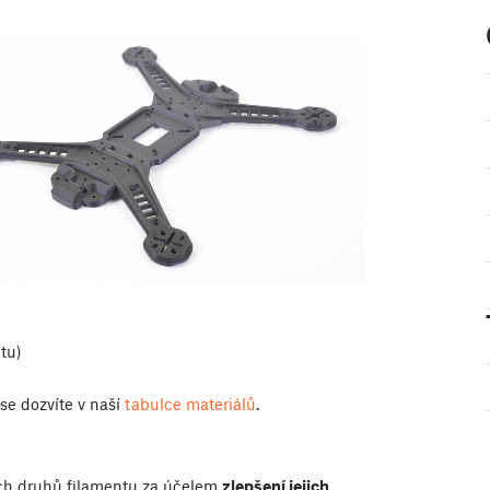
tu)
 se dozvíte v naší
tabulce materiálů
.
ných druhů filamentu za účelem
zlepšení jejich