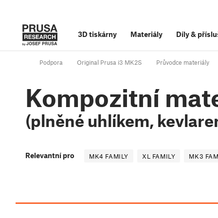
3D tiskárny
Materiály
Díly
&
příslu
Podpora
Original Prusa i3 MK2S
Průvodce materiály
Kompozitní mate
(plněné uhlíkem, kevlare
Relevantní pro
MK4 FAMILY
XL FAMILY
MK3 FAM