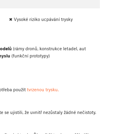
✖ Vysoké riziko ucpávání trysky
odelů
(rámy dronů, konstrukce letadel, aut
myslu
(funkční prototypy)
potřeba použít
tvrzenou trysku.
te se ujistili, že uvnitř nezůstaly žádné nečistoty.