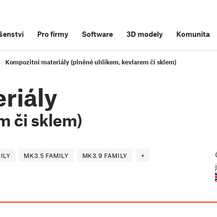
šenství
Pro firmy
Software
3D modely
Komunita
Kompozitní materiály (plněné uhlíkem, kevlarem či sklem)
riály
m či sklem)
ILY
MK3.5 FAMILY
MK3.9 FAMILY
+