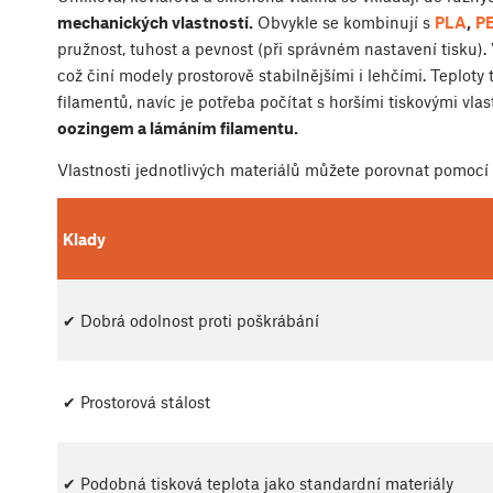
mechanických vlastností.
Obvykle se kombinují s
PLA
,
P
pružnost, tuhost a pevnost (při správném nastavení tisku). 
což činí modely prostorově stabilnějšími i lehčími. Teploty
filamentů, navíc je potřeba počítat s horšími tiskovými vla
oozingem a lámáním filamentu.
Vlastnosti jednotlivých materiálů můžete porovnat pomocí
Klady
✔ Dobrá odolnost proti poškrábání
✔ Prostorová stálost
✔ Podobná tisková teplota jako standardní materiály