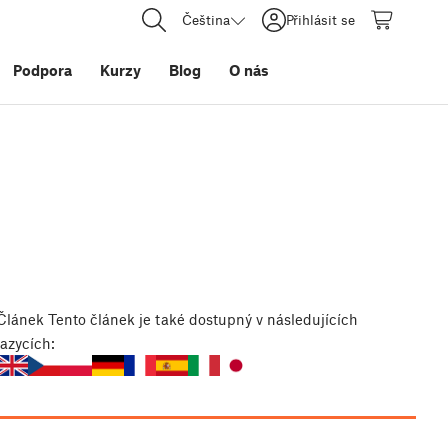
Čeština
Přihlásit se
Podpora
Kurzy
Blog
O nás
Článek
Tento článek je také dostupný v následujících
jazycích: