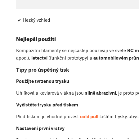
✔ Hezký vzhled
Nejlepší použití
Kompozitní filamenty se nejčastěji používají ve světě
RC m
apod.),
letectví
(funkční prototypy) a
automobilovém prů
Tipy pro úspěšný tisk
Použijte tvrzenou trysku
Uhlíková a kevlarová vlákna jsou
silně abrazivní
, je proto 
Vyčistěte trysku před tiskem
Před tiskem je vhodné provést
cold pull
čištění trysky, abys
Nastavení první vrstvy