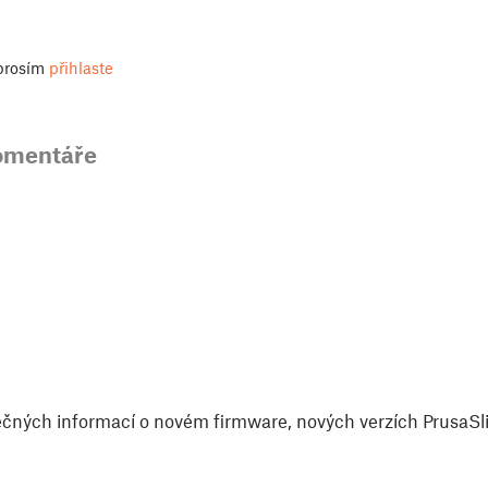
 prosím
přihlaste
omentáře
čných informací o novém firmware, nových verzích PrusaSlic