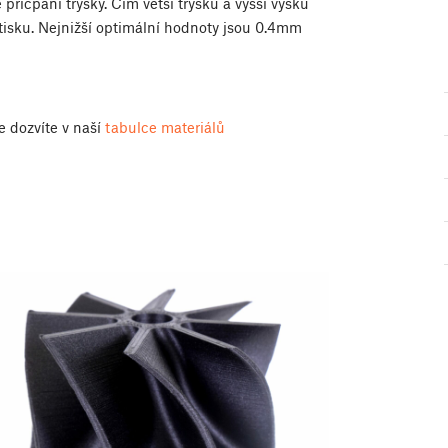
e přicpání trysky. Čím větší trysku a vyšší výšku
 tisku. Nejnižší optimální hodnoty jsou 0.4mm
e dozvíte v naší
tabulce materiálů