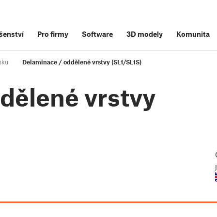
šenství
Pro firmy
Software
3D modely
Komunita
isku
Delaminace / oddělené vrstvy (SL1/SL1S)
dělené vrstvy