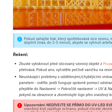
Pokud zahájíte tisk, který spotřebovává více resinu, 
doplnit (max. do 3-5 minut), abyste se vyhnuli arte
Řešení:
Zkuste vytisknout před-slicovaný vzorový objekt z
Prusa
přetrvává. Pokud ano, vyčistěte pečlivě vaničku na resin
Neustávající problémy s oddělenými/chybějícími vrs
panelem - ověřte, jestli funguje správně pomocí odstra
přejděte do
Nastavení -> Pokročilé nastavení -> UV & Nas
pokynů na obrazovce a zkontrolujte logo přes oranžový k
Upozornění: NEDÍVEJTE SE PŘÍMO DO UV-LED SVĚ
oranžový kryt zajišťuje ochranu, pokud chcete zkont