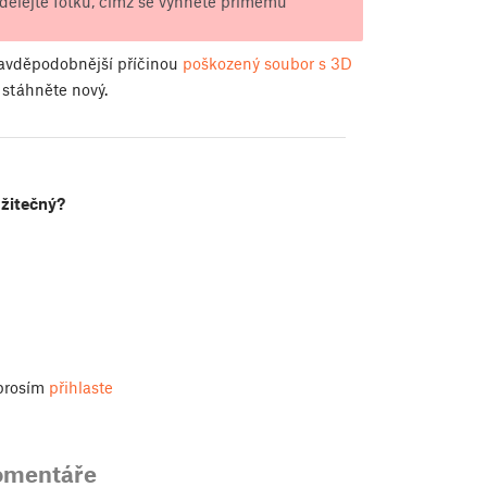
udělejte fotku, čímž se vyhnete přímému
ravděpodobnější příčinou
poškozený soubor s 3D
 stáhněte nový.
užitečný?
 prosím
přihlaste
omentáře