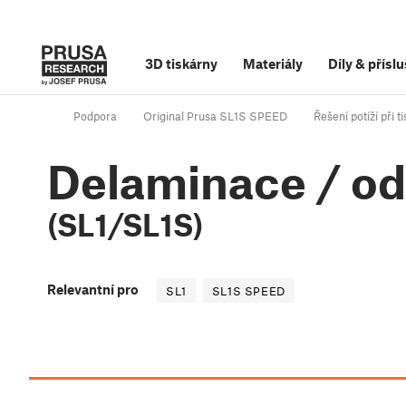
3D tiskárny
Materiály
Díly
&
příslu
Podpora
Original Prusa SL1S SPEED
Řešení potíží při t
Delaminace / od
(SL1/SL1S)
Relevantní pro
SL1
SL1S SPEED