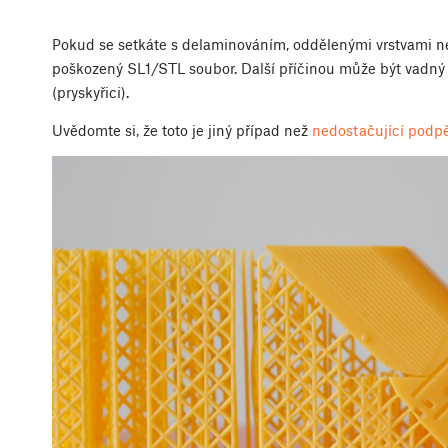
Pokud se setkáte s delaminováním, oddělenými vrstvami neb
poškozený SL1/STL soubor. Další příčinou může být vadný 
(pryskyřici).
Uvědomte si, že toto je jiný případ než
nedostačující podpě