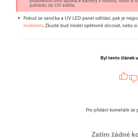
prostřednictvím aplikace kamery v mobilu, nebo si 
pohledu do UV světla.
Pokud se vanička a UV LED panel odhlásí, pak je nejp
modelem
. Zkuste buď model opětovně slicovat, nebo si
Byl tento článek 
Pro přidání kometáře se
Zatím žádné k