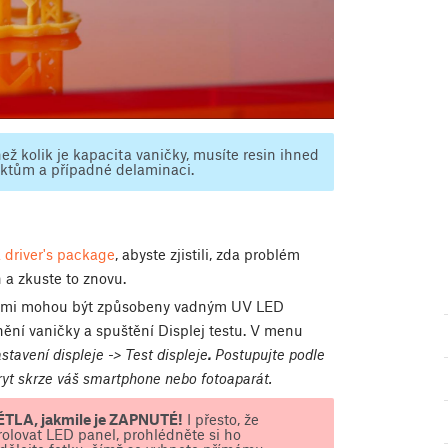
než kolik je kapacita vaničky, musíte resin ihned
faktům a případné delaminaci.
 driver's package
, abyste zjistili, zda problém
 a zkuste to znovu.
tvami mohou být způsobeny vadným UV LED
nění vaničky a spuštění Displej testu. V menu
tavení displeje -> Test displeje
.
Postupujte podle
ryt skrze váš smartphone nebo fotoaparát.
TLA, jakmile je ZAPNUTÉ!
I přesto, že
rolovat LED panel, prohlédněte si ho