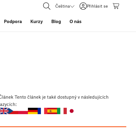
Čeština
Přihlásit se
Podpora
Kurzy
Blog
O nás
Článek
Tento článek je také dostupný v následujících
jazycích: