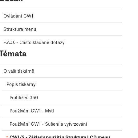
Ovládání CW1
Struktura menu
F.A.Q. - Často kladané dotazy
Témata
O vaší tiskárně
Popis tiskárny
Prohlížeč 360
Používání CW1 - Mytí
Používání CW1 - Sušení a vytvrzování
CW1/S - Základy použití a Struktura LCD menu