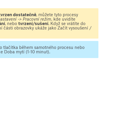
tvrzen dostatečně
, můžete tyto procesy
nastavení -> Pracovní režim
, kde uvidíte
ání
, nebo
tvrzení/sušení
. Když se vrátíte do
rní části obrazovky ukáže jako Začít vysoušení /
o tlačítka během samotného procesu nebo
e Doba mytí (1-10 minut).