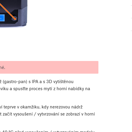
né.
 (gastro-pan) s IPA a s 3D vytištěnou
 víku a spusťte proces mytí z horní nabídky na
ví teprve v okamžiku, kdy nerezovou nádrž
 začít vysoušení / vytvrzování se zobrazí v horní