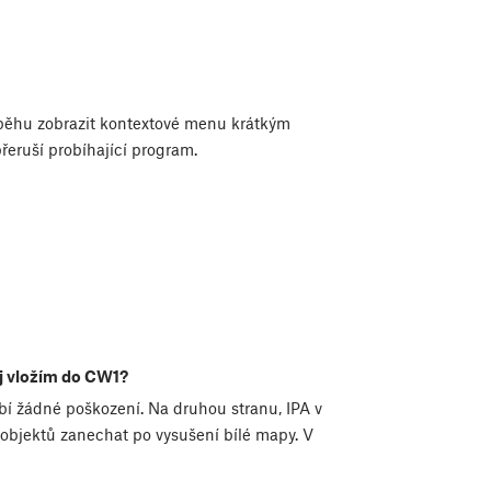
ůběhu zobrazit kontextové menu krátkým
řeruší probíhající program.
ej vložím do CW1?
bí žádné poškození. Na druhou stranu, IPA v
objektů zanechat po vysušení bílé mapy. V