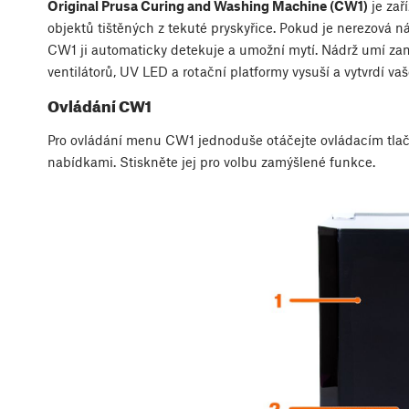
Original Prusa Curing and Washing Machine (CW1)
je zař
objektů tištěných z tekuté pryskyřice. Pokud je nerezová ná
CW1 ji automaticky detekuje a umožní mytí. Nádrž umí zam
ventilátorů, UV LED a rotační platformy vysuší a vytvrdí va
Ovládání CW1
Pro ovládání menu CW1 jednoduše otáčejte ovládacím tlač
nabídkami. Stiskněte jej pro volbu zamýšlené funkce.