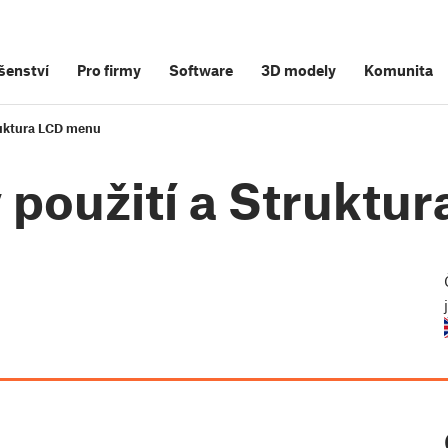
šenství
Pro firmy
Software
3D modely
Komunita
ruktura LCD menu
 použití a Struktu