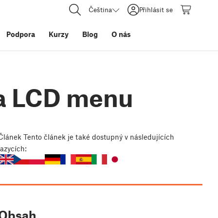
Čeština
Přihlásit se
Podpora
Kurzy
Blog
O nás
ra LCD menu
Článek
Tento článek je také dostupný v následujících
jazycích:
Obsah