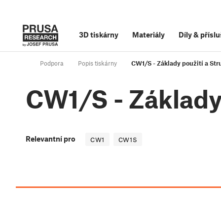
3D tiskárny
Materiály
Díly
&
příslu
Podpora
Popis tiskárny
CW1/S - Základy použití a St
CW1/S - Základy
Relevantní pro
CW1
CW1S