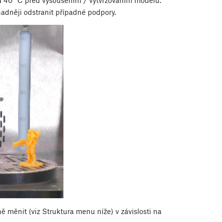
a 40 °C před vysoušením / vytvrzováním modelu.
adněji odstranit případné podpory.
 měnit (viz Struktura menu níže) v závislosti na