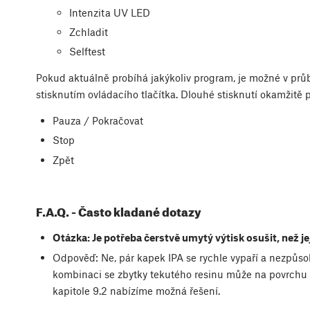
Intenzita UV LED
Zchladit
Selftest
Pokud aktuálně probíhá jakýkoliv program, je možné v pr
stisknutím ovládacího tlačítka. Dlouhé stisknutí okamžitě p
Pauza / Pokračovat
Stop
Zpět
F.A.Q. - Často kladané dotazy
Otázka: Je potřeba čerstvě umytý výtisk osušit, než j
Odpověď: Ne, pár kapek IPA se rychle vypaří a nezpůso
kombinaci se zbytky tekutého resinu může na povrchu 
kapitole 9.2 nabízíme možná řešení.