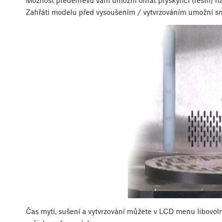
Možnost předehřevu vám umožní ohřát pryskyřici (resin) n
Zahřátí modelu před vysoušením / vytvrzováním umožní sn
Čas mytí, sušení a vytvrzování můžete v LCD menu libovolně