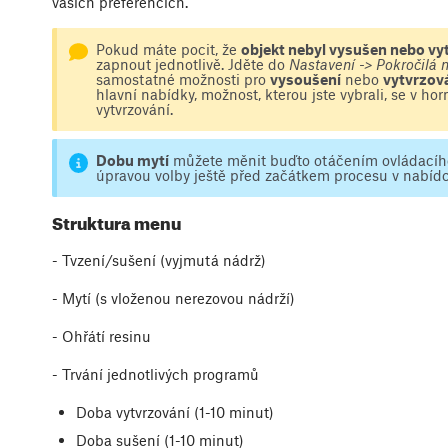
vašich preferencích.
Pokud máte pocit, že
objekt nebyl vysušen nebo vy
zapnout jednotlivě. Jděte do
Nastavení -> Pokročilá 
samostatné možnosti pro
vysoušení
nebo
vytvrzov
hlavní nabídky, možnost, kterou jste vybrali, se v ho
vytvrzování.
Dobu mytí
můžete měnit buďto otáčením ovládacíh
úpravou volby ještě před začátkem procesu v nabídc
Struktura menu
- Tvzení/sušení (vyjmutá nádrž)
- Mytí (s vloženou nerezovou nádrží)
- Ohřátí resinu
- Trvání jednotlivých programů
Doba vytvrzování (1-10 minut)
Doba sušení (1-10 minut)