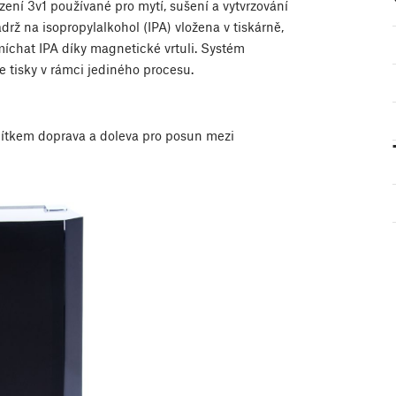
ízení 3v1 používané pro mytí, sušení a vytvrzování
drž na isopropylalkohol (IPA) vložena v tiskárně,
íchat IPA díky magnetické vrtuli. Systém
še tisky v rámci jediného procesu.
ítkem doprava a doleva pro posun mezi