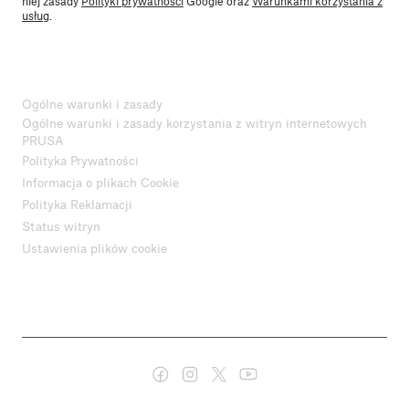
niej zasady
Polityki prywatności
Google oraz
Warunkami korzystania z
usług
.
Ogólne warunki i zasady
Ogólne warunki i zasady korzystania z witryn internetowych
PRUSA
Polityka Prywatności
Informacja o plikach Cookie
Polityka Reklamacji
Status witryn
Ustawienia plików cookie