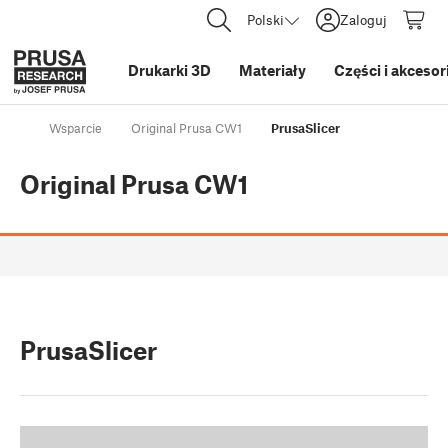
Polski
Zaloguj
Drukarki 3D
Materiały
Części i akcesor
Wsparcie
Original Prusa CW1
PrusaSlicer
Original Prusa CW1
PrusaSlicer