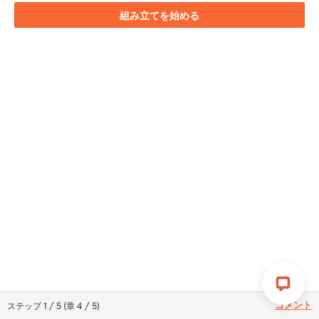
組み立てを始める
コメント
ステップ
1
/
5
(
章
4
/
5
)