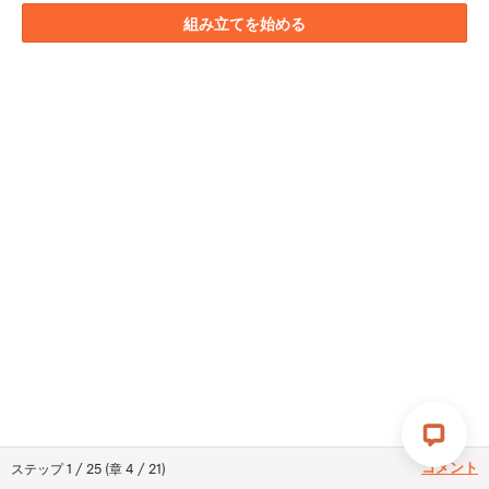
組み立てを始める
コメント
ステップ
1
/
25
(
章
4
/
21
)