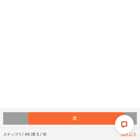
次
コメント
ステップ
1
/
49
(
章
5
/
9
)