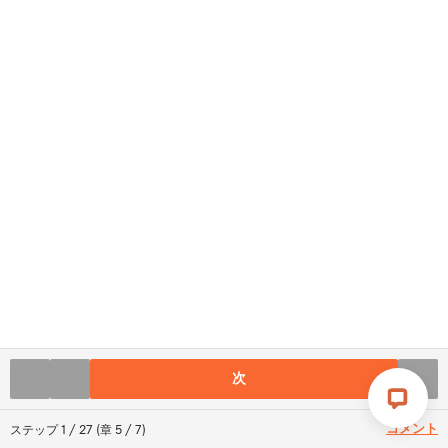
次
コメント
ステップ
1
/
27
(
章
5
/
7
)