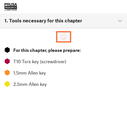
1. Tools necessary for this chapter
⬢
For this chapter, please prepare:
⬢
T10 Torx key (screwdriver)
⬢
1.5mm Allen key
⬢
2.5mm Allen key