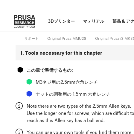
3Dプリンター
マテリアル
部品
&
ア
サポート
Original Prusa MMU2S
Original Prusa i3 
1. Tools necessary for this chapter
⬢
この章で準備するもの:
⬢
M3ネジ用の2.5mm六角レンチ
⬢
ナットの調整用の 1.5mm 六角レンチ
Note there are two types of the 2.5mm Allen keys.
Use the longer one for screws, which are difficult t
reach as this Allen key has a ball end.
You can use your own tools if you find them more