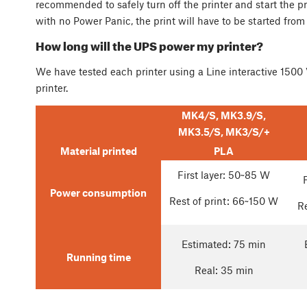
recommended to safely turn off the printer and start the pr
with no Power Panic, the print will have to be started from
How long will the UPS power my printer?
We have tested each printer using a Line interactive 150
printer.
MK4/S, MK3.9/S,
MK3.5/S, MK3/S/+
Material printed
PLA
First layer: 50~85 W
Power consumption
Rest of print: 66~150 W
Re
Estimated: 75 min
Running time
Real: 35 min