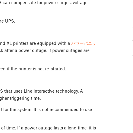
PS can compensate for power surges, voltage
he UPS.
nd XL printers are equipped with a
パワーパニッ
ck after a power outage. If power outages are
 if the printer is not re-started.
S that uses Line interactive technology. A
gher triggering time.
for the system. It is not recommended to use
f time. If a power outage lasts a long time, it is