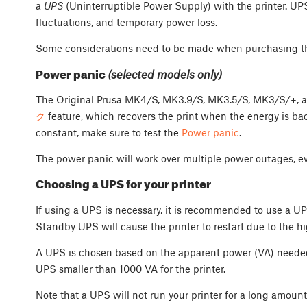
a
UPS
(Uninterruptible Power Supply) with the printer. U
fluctuations, and temporary power loss.
Some considerations need to be made when purchasing t
Power panic
(selected models only)
The Original Prusa MK4/S, MK3.9/S, MK3.5/S, MK3/S/+, a
ク
feature, which recovers the print when the energy is ba
constant, make sure to test the
Power panic
.
The power panic will work over multiple power outages, even
Choosing a UPS for your printer
If using a UPS is necessary, it is recommended to use a UP
Standby UPS will cause the printer to restart due to the hi
A UPS is chosen based on the apparent power (VA) needed 
UPS smaller than 1000 VA for the printer.
Note that a UPS will not run your printer for a long amount o