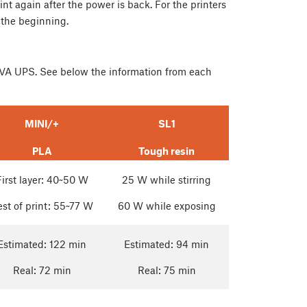
int again after the power is back. For the printers
 the beginning.
0 VA UPS. See below the information from each
MINI/+
SL1
PLA
Tough resin
First layer: 40~50 W
25 W while stirring
st of print: 55~77 W
60 W while exposing
Estimated: 122 min
Estimated: 94 min
Real: 72 min
Real: 75 min