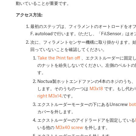
動いていることが重要です。
アクセス方法:
最初のステップは、フィラメントのオートロードをオフに切り替え
F. autoloadで行います。(ただし、「Fil.Senso
次に、フィラメントセンサー機構に取り掛かります。
回っていないことを確認してください。
Take the Print fan off
、エクストルーダーに固定し
のナットを紛失しないでください。左側のベルトの
す。
Noctua製ホットエンドファンの4本のネジのう
します。そのうちの一つは
M3x18
です。もし代わり
right M3x14
.です。
エクストルーダーモーターの下にあるUnscrew
bo
カバーを外します。
エクストルーダーのアイドラードアを固定している
いる他の
M3x40 screw
を外します。
エクストルーダーモーターを外します。