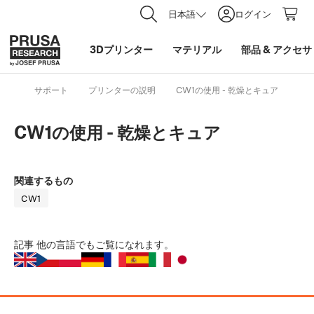
日本語
ログイン
3Dプリンター
マテリアル
部品
&
アクセサ
サポート
プリンターの説明
CW1の使用 - 乾燥とキュア
CW1の使用 - 乾燥とキュア
関連するもの
CW1
記事
他の言語でもご覧になれます。