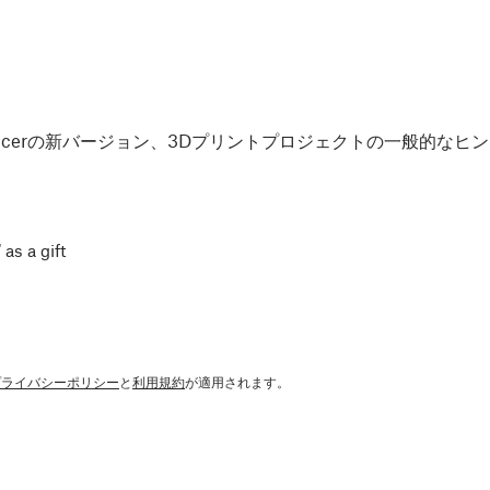
Slicerの新バージョン、3Dプリントプロジェクトの一般的な
 as a gift
プライバシーポリシー
と
利用規約
が適用されます。