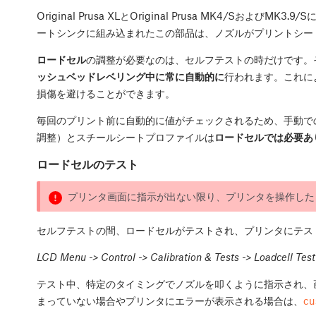
Original Prusa XLとOriginal Prusa MK4/SおよびMK3.9/S
ートシンクに組み込まれたこの部品は、ノズルがプリントシー
ロードセル
の調整が必要なのは、セルフテストの時だけです。
ッシュベッドレベリング中に常に自動的に
行われます。これに
損傷を避けることができます。
毎回のプリント前に自動的に値がチェックされるため、手動で
調整）とスチールシートプロファイルは
ロードセルでは必要あ
ロードセルのテスト
プリンタ画面に指示が出ない限り、プリンタを操作した
セルフテストの間、ロードセルがテストされ、プリンタにテス
LCD Menu -> Control -> Calibration & Tests -> Loadcell Tes
テスト中、特定のタイミングでノズルを叩くように指示され、
まっていない場合やプリンタにエラーが表示される場合は、
cu