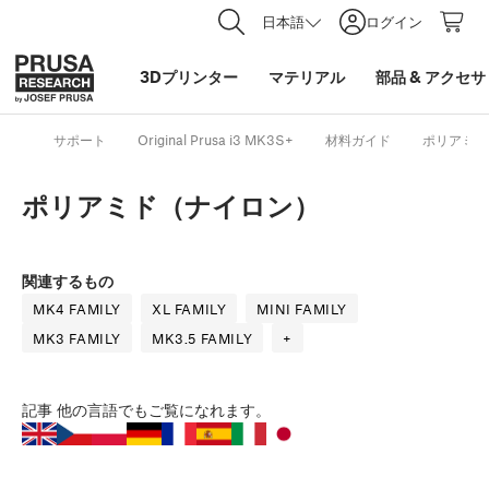
日本語
ログイン
3Dプリンター
マテリアル
部品
&
アクセサ
サポート
Original Prusa i3 MK3S+
材料ガイド
ポリアミド
ポリアミド（ナイロン）
関連するもの
MK4 FAMILY
XL FAMILY
MINI FAMILY
MK3 FAMILY
MK3.5 FAMILY
+
記事
他の言語でもご覧になれます。