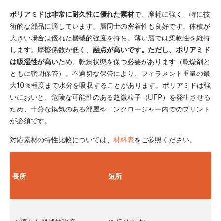
ポリアミドは非常に耐久性に優れた素材
で、摩耗に強く、特に技
術的な部品に適しています。層同士の密着性も良好です。体積が
大きい場合は優れた機械的強度を持ち、薄い層では柔軟性を維持
します。摩擦係数が低く、
融点が高いです。ただし、ポリアミド
は吸湿性が高い
ため、乾燥状態を保つ必要があります（乾燥剤と
ともに密閉保管）。不適切な保管により、フィラメント重量の最
大10％程度まで水分を吸収することがあります。ポリアミドは強
いにおいと、危険な可能性のある超微粒子（UFP）を発生させる
ため、十分な換気のある部屋やエンクロージャー内でのプリント
が必須です。
対応素材の特性比較については、
材料表
をご参照ください。
長所
短所