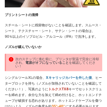
プリントシートの清掃
スチール・シートに残留物がないことを確認します。スムース・
シート、テクスチャー・シート、サテン・シートの場合は、
90％以上のイソプロピル・アルコール（IPA）で洗浄します。
ノズルが緩んでいないか
次のステップに進む前に、プリンタが室温で完全に冷却
され、
電源がオフになっていること
を確認してくださ
い！
シングルツールXLの場合、
Xキャリッジカバーを外した後
、ヒー
ターブロックを持ち（ノズルが加熱されていないことを確認して
ください！）、写真のように
トルクスTX8
キーでセットスクリュ
ーを締めます。余分な力を加えて締め付けると、ホットエンドチ
ューブが破損する恐れがあります。ホットエンドケーブルを傷つ
けないよう、ノズルの角度を約
35°-40°
にする必要があります。