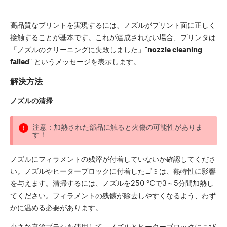
高品質なプリントを実現するには、ノズルがプリント面に正しく
接触することが基本です。これが達成されない場合、プリンタは
「ノズルのクリーニングに失敗しました」"
nozzle cleaning
failed
" というメッセージを表示します。
解決方法
ノズルの清掃
注意：加熱された部品に触ると火傷の可能性がありま
す！
ノズルにフィラメントの残滓が付着していないか確認してくださ
い。ノズルやヒーターブロックに付着したゴミは、熱特性に影響
を与えます。清掃するには、ノズルを250 °Cで3～5分間加熱し
てください。フィラメントの残骸が除去しやすくなるよう、わず
かに温める必要があります。
小さな真鍮ブラシを使用して、ノズルとヒーターブロックにこび