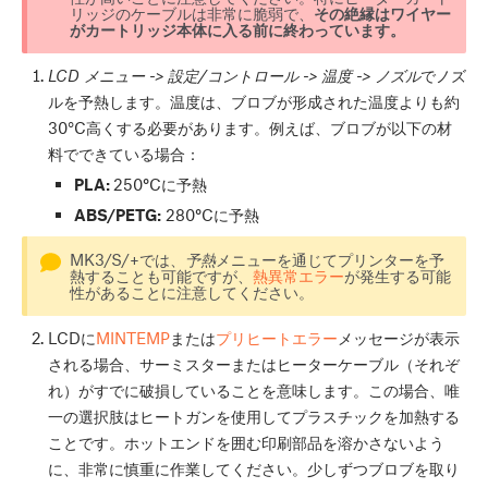
リッジのケーブルは非常に脆弱で、
その絶縁はワイヤー
がカートリッジ本体に入る前に終わっています。
LCD メニュー -> 設定/コントロール -> 温度 -> ノズル
でノズ
ルを予熱します。温度は、ブロブが形成された温度よりも約
30°C高くする必要があります。例えば、ブロブが以下の材
料でできている場合：
PLA:
250
°
Cに予熱
ABS/PETG:
280
°
Cに予熱
MK3/S/+では、
予熱
メニューを通じてプリンターを予
熱することも可能ですが、
熱異常エラー
が発生する可能
性があることに注意してください。
LCDに
MINTEMP
または
プリヒートエラー
メッセージが表示
される場合、サーミスターまたはヒーターケーブル（それぞ
れ）がすでに破損していることを意味します。この場合、唯
一の選択肢はヒートガンを使用してプラスチックを加熱する
ことです。ホットエンドを囲む印刷部品を溶かさないよう
に、非常に慎重に作業してください。少しずつブロブを取り