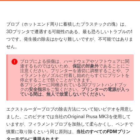
ブロブ（ホットエンド周りに蓄積したプラスチックの塊）は、
3Dプリンタで遭遇する可能性のある、最も恐ろしいトラブルの1
つです。発生後の除去はかなり難しいですが、不可能ではありま
せん。
ブロブによる損傷は、ハードウェアやソフトウェアに関
連するものではないため、
保証の対象外
であることにご
注意ください。プリンターを適切に調整することや、フ
ィラメントがノズルに付着し始めたらすぐにプリントを
停止することで防ぐことができます。
各プリンターに同梱されている3Dプリントハンドブッ
クの
安全指示
をご覧ください。
プリンターの電源が入っ
ている間は、無人で放置しないでください。
エクストルーダーブロブの除去方法について短いビデオを用意し
ました。このビデオでは当社のOriginal Prusa MK3を使用して
いますが、フィラメントブロブを加熱して柔らかくし、ペンチで
慎重に取り除くという同じ原則は、
当社のすべてのFDMプリン
ターモデルに適用されます。