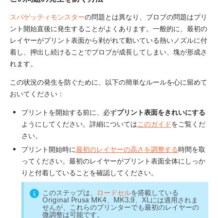
スパゲッティモンスター
の問題とは異なり、ブロブの問題はプリ
ント開始直後に発生することがよくあります。一般的に、最初の
レイヤーがプリント表面から剥がれて動いている熱いノズルに付
着し、押出し続けることでブロブが成長してしまい、塊が形成さ
れます。
この状況の発生を防ぐために、以下の簡単なルールを心に留めて
おいてください：
プリントを開始する前に、必ず
プリント表面をきれいにする
ようにしてください。詳細については
このガイド
をご覧くだ
さい。
プリント開始時に
最初のレイヤーの高さを調整する
時間を取
ってください。最初のレイヤーがプリント表面全体にしっか
りと付着していることを確認してください。
このステップは、
ロードセル
を搭載している
Original Prusa MK4、MK3.9、XLには適用されま
せんが、これらのプリンターでも最初のレイヤーの
微調整は可能です。