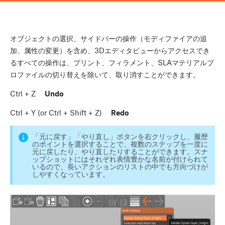
オブジェクトの選択、サイドバーの操作（モディファイアの追
加、属性の変更）を含め、3Dエディタビューからアクセスでき
るすべての操作は、プリント、フィラメント、SLAマテリアルプ
ロファイルの切り替えを除いて、取り消すことができます。
Ctrl
+
Z
Undo
Ctrl
+
Y
(or
Ctrl
+
Shift
+
Z
)
Redo
「元に戻す」「やり直し」ボタンを右クリックし、履歴
のポイントを選択することで、複数のステップを一度に
元に戻したり、やり直したりすることができます。スナ
ップショットにはそれぞれ表情豊かな名前が付けられて
いるので、長いアクションのリストの中でも方向づけが
しやすくなっています。