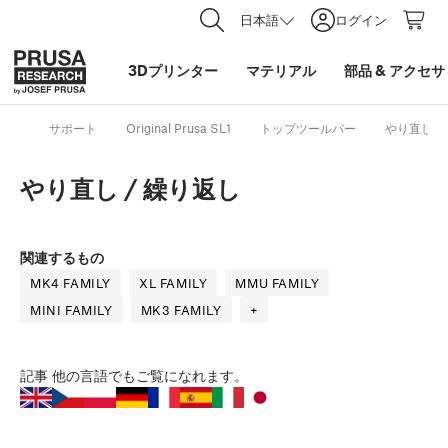
日本語
ログイン
3Dプリンター
マテリアル
部品
&
アクセサ
サポート
Original Prusa SL1
トップツールバー
やり直し /
やり直し / 繰り返し
関連するもの
MK4 FAMILY
XL FAMILY
MMU FAMILY
MINI FAMILY
MK3 FAMILY
+
記事
他の言語でもご覧になれます。