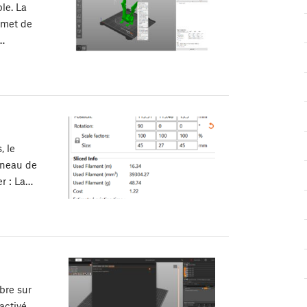
le. La
rmet de
e…
, le
nneau de
er : La…
bre sur
activé