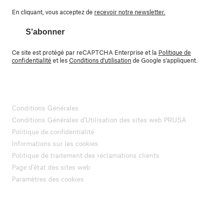
En cliquant, vous acceptez de
recevoir notre newsletter.
S'abonner
Ce site est protégé par reCAPTCHA Enterprise et la
Politique de
confidentialité
et les
Conditions d'utilisation
de Google s'appliquent.
Conditions Générales
Conditions Générales d'Utilisation des sites web PRUSA
Politique de confidentialité
Informations sur les cookies
Politique de traitement des réclamations clients
Page d'état des sites web
Paramètres des cookies