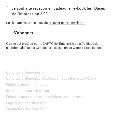
Je souhaite recevoir en cadeau le l'e-book les "Bases
de l'impression 3D"
En cliquant, vous acceptez de
recevoir notre newsletter.
S'abonner
Ce site est protégé par reCAPTCHA Enterprise et la
Politique de
confidentialité
et les
Conditions d'utilisation
de Google s'appliquent.
Conditions Générales
Conditions Générales d'Utilisation des sites web PRUSA
Politique de confidentialité
Informations sur les cookies
Politique de traitement des réclamations clients
Page d'état des sites web
Paramètres des cookies