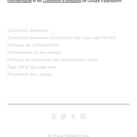
confidentialité
et les
Conditions d'utilisation
de Google s'appliquent.
Conditions Générales
Conditions Générales d'Utilisation des sites web PRUSA
Politique de confidentialité
Informations sur les cookies
Politique de traitement des réclamations clients
Page d'état des sites web
Paramètres des cookies
© Prusa Research a.s.