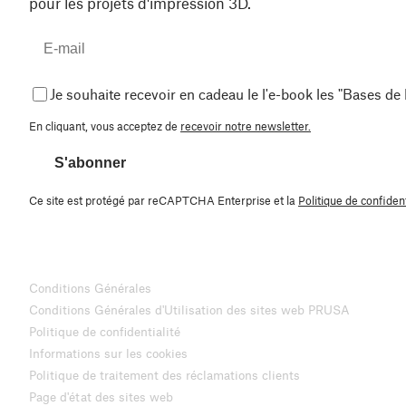
pour les projets d'impression 3D.
Je souhaite recevoir en cadeau le l'e-book les "Bases de
En cliquant, vous acceptez de
recevoir notre newsletter.
S'abonner
Ce site est protégé par reCAPTCHA Enterprise et la
Politique de confident
Conditions Générales
Conditions Générales d'Utilisation des sites web PRUSA
Politique de confidentialité
Informations sur les cookies
Politique de traitement des réclamations clients
Page d'état des sites web