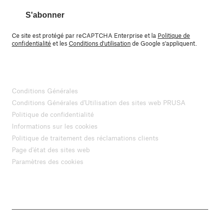
S'abonner
Ce site est protégé par reCAPTCHA Enterprise et la
Politique de
confidentialité
et les
Conditions d'utilisation
de Google s'appliquent.
Conditions Générales
Conditions Générales d'Utilisation des sites web PRUSA
Politique de confidentialité
Informations sur les cookies
Politique de traitement des réclamations clients
Page d'état des sites web
Paramètres des cookies