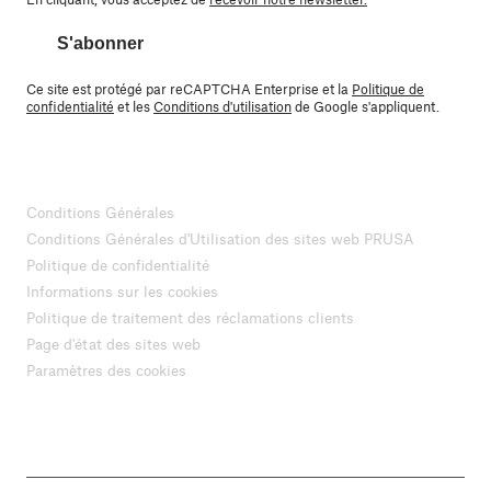
S'abonner
Ce site est protégé par reCAPTCHA Enterprise et la
Politique de
confidentialité
et les
Conditions d'utilisation
de Google s'appliquent.
Conditions Générales
Conditions Générales d'Utilisation des sites web PRUSA
Politique de confidentialité
Informations sur les cookies
Politique de traitement des réclamations clients
Page d'état des sites web
Paramètres des cookies