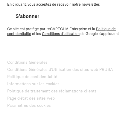
En cliquant, vous acceptez de
recevoir notre newsletter.
S'abonner
Ce site est protégé par reCAPTCHA Enterprise et la
Politique de
confidentialité
et les
Conditions d'utilisation
de Google s'appliquent.
Conditions Générales
Conditions Générales d'Utilisation des sites web PRUSA
Politique de confidentialité
Informations sur les cookies
Politique de traitement des réclamations clients
Page d'état des sites web
Paramètres des cookies