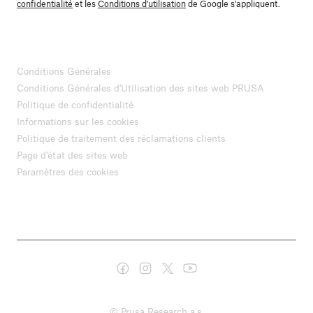
confidentialité
et les
Conditions d'utilisation
de Google s'appliquent.
Conditions Générales
Conditions Générales d'Utilisation des sites web PRUSA
Politique de confidentialité
Informations sur les cookies
Politique de traitement des réclamations clients
Page d'état des sites web
Paramètres des cookies
© Prusa Research a.s.