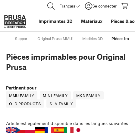
Français
Se connecter
Imprimantes 3D
Matériaux
Pièces
&
ac
Support
Original Prusa MMU1
Modèles 3D
Pièces impri
Pièces imprimables pour Original
Prusa
Pertinent pour
MMU FAMILY
MINI FAMILY
MK3 FAMILY
OLD PRODUCTS
SLA FAMILY
Article
est également disponible dans les langues suivantes