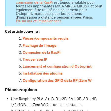
connexion de la RasPi
est toujours valable pour
toutes les imprimantes MK3/MK3S/MK3S+ et peut
également être utilisé non seulement pour
Octoprint, mais aussi pour les solutions
d'impression à distance personnalisées Prusa,
PrusaLink et PrusaConnect
.
Cet article couvrira :
Pièces/composants requis
Flashage de l'image
Connexion de la RasPi
Trouver son IP
Lancement et configuration d'Octoprint
Installation des plugins
Configuration des GPIO de la RPi Zero W
Pièces requises
Une Raspberry Pi A, A+, B, B+, 2B, 3A+, 3B, 3B+, 4B
1/2/4GB, ou Zero W/2 + une alimentation.