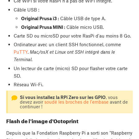
Clé WiFi si votre RasPi n'a pas de WiFi intégré.
Câble USB :
Original Prusa i3 :
Câble USB de type A.
Original Prusa MINI :
Câble micro USB.
Carte SD ou microSD pour votre RasPi d'au moins 8 Go.
Ordinateur avec un client SSH fonctionnel, comme
PuTTY
.
Mac/osX et Linux ont SSH intégré dans le
Terminal.
Un lecteur de carte (micro) SD pour flasher votre carte
SD.
Réseau Wi-Fi.
Si vous installez la RPi Zero sur les GPIO
, vous
devez avoir
soudé les broches de l'embase
avant de
continuer !
Flash de l'image d'Octoprint
Depuis que la Fondation Raspberry Pi a sorti son "Raspberry