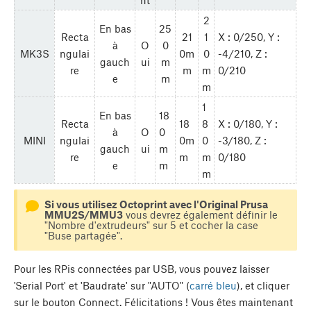
nt
2
En bas
25
Recta
21
1
X : 0/250, Y :
à
O
0
MK3S
ngulai
0m
0
-4/210, Z :
gauch
ui
m
re
m
m
0/210
e
m
m
1
En bas
18
Recta
18
8
X : 0/180, Y :
à
O
0
MINI
ngulai
0m
0
-3/180, Z :
gauch
ui
m
re
m
m
0/180
e
m
m
Si vous utilisez Octoprint avec l'Original Prusa
MMU2S/MMU3
vous devrez également définir le
"Nombre d'extrudeurs" sur 5 et cocher la case
"Buse partagée".
Pour les RPis connectées par USB, vous pouvez laisser
'Serial Port' et 'Baudrate' sur "AUTO" (
carré bleu
), et cliquer
sur le bouton
Connect
. Félicitations ! Vous êtes maintenant