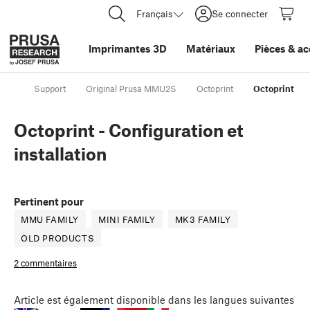
Français
Se connecter
Imprimantes 3D
Matériaux
Pièces
&
ac
Support
Original Prusa MMU2S
Octoprint
Octoprint - C
Octoprint - Configuration et
installation
Pertinent pour
MMU FAMILY
MINI FAMILY
MK3 FAMILY
OLD PRODUCTS
2 commentaires
Article
est également disponible dans les langues suivantes