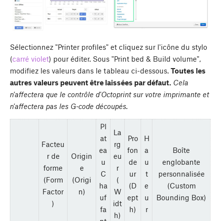
Sélectionnez "Printer profiles" et cliquez sur l'icône du stylo
(
carré violet
) pour éditer. Sous "Print bed & Build volume",
modifiez les valeurs dans le tableau ci-dessous.
Toutes les
autres valeurs peuvent être laissées par défaut.
Cela
n'affectera que le contrôle d'Octoprint sur votre imprimante et
n'affectera pas les G-code découpés.
Pl
La
at
Pro
H
Facteu
rg
ea
fon
a
Boîte
r de
Origin
eu
u
de
u
englobante
forme
e
r
C
ur
t
personnalisée
(Form
(Origi
(
ha
(D
e
(Custom
Factor
n)
W
uf
ept
u
Bounding Box)
)
idt
fa
h)
r
h)