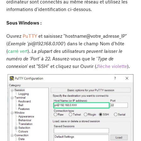
ordinateur sont connectés au même réseau et utilisez les
informations d'identification ci-dessous.
Sous Windows :
Ouvrez
PuTTY
et saisissez "hostname@votre_adresse_IP"
(
Exemple '
pi@192.168.0.100
'
) dans le champ Nom d'hôte
(
carré vert
).
La plupart des utilisateurs peuvent laisser le
numéro de 'Port' à 22.
Assurez-vous que le
'Type de
connexion'
est "SSH" et cliquez sur
Ouvrir
(.
flèche violette
).