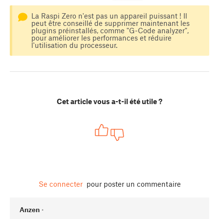
La Raspi Zero n'est pas un appareil puissant ! Il
peut être conseillé de supprimer maintenant les
plugins préinstallés, comme "G-Code analyzer",
pour améliorer les performances et réduire
l'utilisation du processeur.
Cet article vous a-t-il été utile ?
Se connecter
pour poster un commentaire
Anzen
•