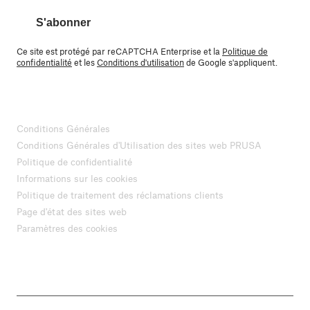
S'abonner
Ce site est protégé par reCAPTCHA Enterprise et la
Politique de
confidentialité
et les
Conditions d'utilisation
de Google s'appliquent.
Conditions Générales
Conditions Générales d'Utilisation des sites web PRUSA
Politique de confidentialité
Informations sur les cookies
Politique de traitement des réclamations clients
Page d'état des sites web
Paramètres des cookies