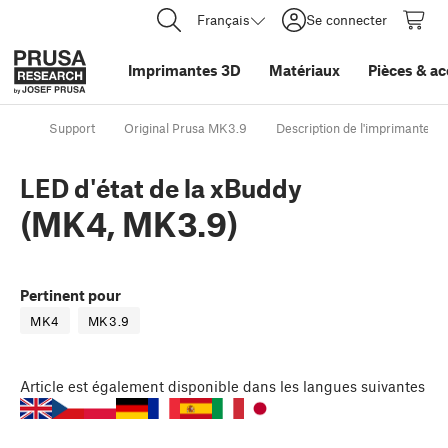
Français
Se connecter
Imprimantes 3D
Matériaux
Pièces
&
ac
Support
Original Prusa MK3.9
Description de l'imprimante
LED d'état de la xBuddy
(MK4, MK3.9)
Pertinent pour
MK4
MK3.9
Article
est également disponible dans les langues suivantes