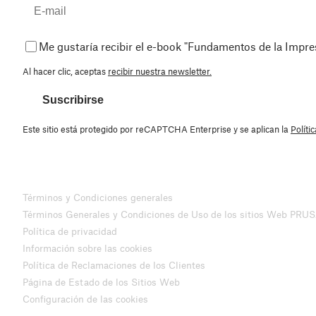
Me gustaría recibir el e-book "Fundamentos de la Impr
Al hacer clic, aceptas
recibir nuestra newsletter.
Suscribirse
Este sitio está protegido por reCAPTCHA Enterprise y se aplican la
Políti
Términos y Condiciones generales
Términos Generales y Condiciones de Uso de los sitios Web PRU
Política de privacidad
Información sobre las cookies
Política de Reclamaciones de los Clientes
Página de Estado de los Sitios Web
Configuración de las cookies