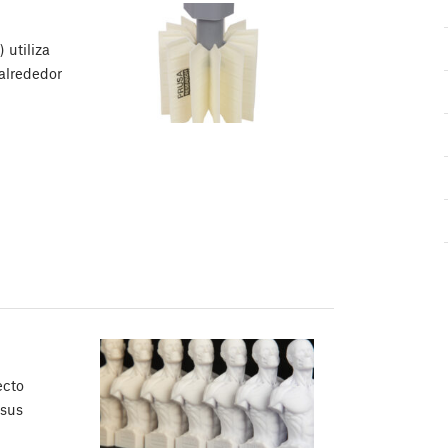
 utiliza
 alrededor
ecto
 sus