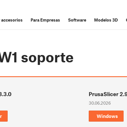
y accesorios
Para Empresas
Software
Modelos 3D
CW1
soporte
3.3.0
PrusaSlicer 2.9
30.06.2026
r
Windows