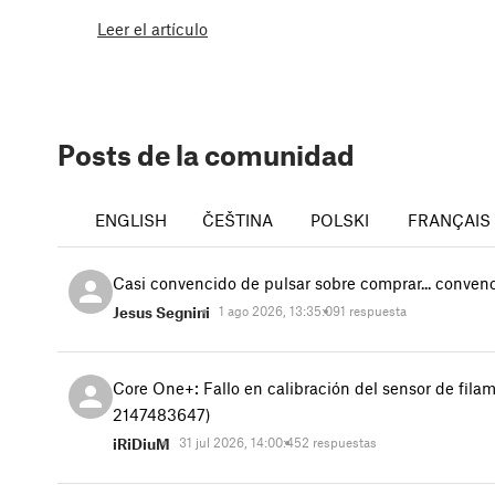
Leer el artículo
Posts de la comunidad
ENGLISH
ČEŠTINA
POLSKI
FRANÇAIS
Casi convencido de pulsar sobre comprar... conve
Jesus Segnini
1 ago 2026, 13:35:09
1 respuesta
Core One+: Fallo en calibración del sensor de fila
2147483647)
iRiDiuM
31 jul 2026, 14:00:45
2 respuestas