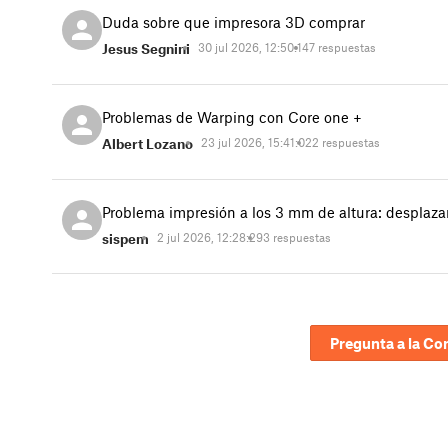
Duda sobre que impresora 3D comprar
Jesus Segnini
30 jul 2026, 12:50:14
7 respuestas
Problemas de Warping con Core one +
Albert Lozano
23 jul 2026, 15:41:02
2 respuestas
Problema impresión a los 3 mm de altura: desplaz
sispem
2 jul 2026, 12:28:29
3 respuestas
Pregunta a la C