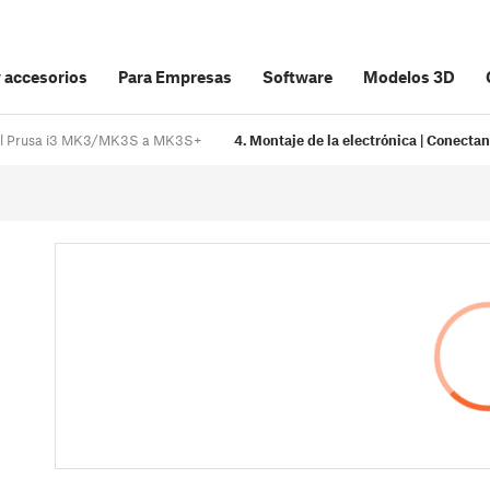
y accesorios
Para Empresas
Software
Modelos 3D
inal Prusa i3 MK3/MK3S a MK3S+
4. Montaje de la electrónica | Conectan