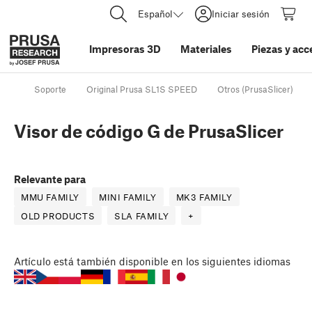
Español
Iniciar sesión
Impresoras 3D
Materiales
Piezas y acc
Soporte
Original Prusa SL1S SPEED
Otros (PrusaSlicer)
Visor de código G de PrusaSlicer
Relevante para
MMU FAMILY
MINI FAMILY
MK3 FAMILY
OLD PRODUCTS
SLA FAMILY
+
Artículo
está también disponible en los siguientes idiomas