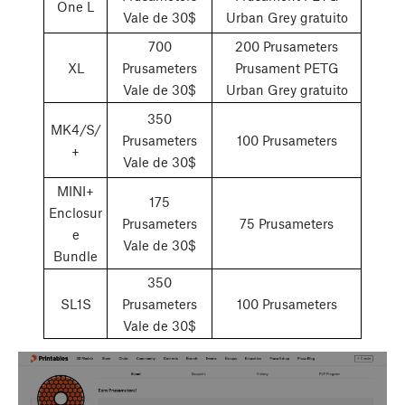
One L
Vale de 30$
Urban Grey gratuito
700
200 Prusameters
XL
Prusameters
Prusament PETG
Vale de 30$
Urban Grey gratuito
350
MK4/S/
Prusameters
100 Prusameters
+
Vale de 30$
MINI+
175
Enclosur
Prusameters
75 Prusameters
e
Vale de 30$
Bundle
350
SL1S
Prusameters
100 Prusameters
Vale de 30$