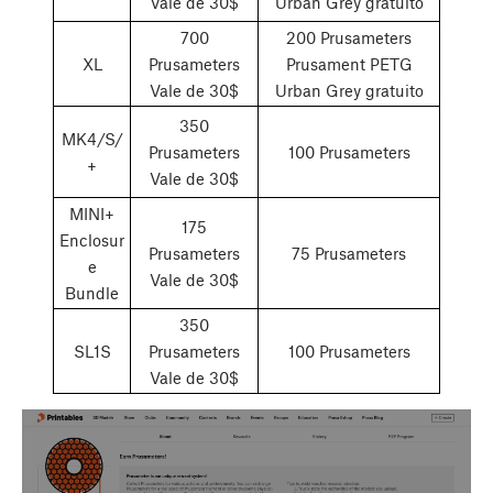
Vale de 30$
Urban Grey gratuito
700
200 Prusameters
XL
Prusameters
Prusament PETG
Vale de 30$
Urban Grey gratuito
350
MK4/S/
Prusameters
100 Prusameters
+
Vale de 30$
MINI+
175
Enclosur
Prusameters
75 Prusameters
e
Vale de 30$
Bundle
350
SL1S
Prusameters
100 Prusameters
Vale de 30$