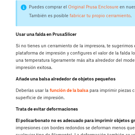
Puedes comprar el
Original Prusa Enclosure
en nues
También es posible
fabricar tu propio cerramiento
.
Usar una falda en PrusaSlicer
Si no tienes un cerramiento de la impresora, te sugerimos 
plataforma de impresión y configures el valor de la falda l
una temperatura ligeramente más alta alrededor del mode
impresión exitosa.
Añade una balsa alrededor de objetos pequeños
Deberías usar la
función de la balsa
para imprimir piezas 
superficie de impresión.
Trata de evitar deformaciones
El policarbonato no es adecuado para imprimir objetos g
impresiones con bordes redondos se deforman menos que aq
cualquier tipo de filamento). La deformación también se v