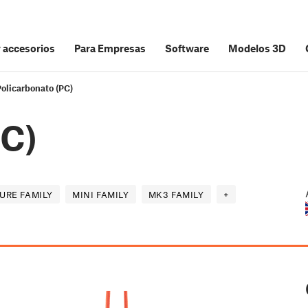
y accesorios
Para Empresas
Software
Modelos 3D
Policarbonato (PC)
PC)
URE FAMILY
MINI FAMILY
MK3 FAMILY
+