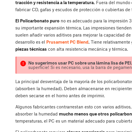
tracción y resistencia a la temperatura.
Fuera del mundo de
fabricar CD, gafas y escudos de protección o cubiertas de 
El Policarbonato puro
no es adecuado para la impresión 3D
su importante expansión térmica. Las impresiones tienden a
suelen añadir varios aditivos para mejorar la capacidad de
desarrollo es el
Prusament PC Blend
.
Tiene relativamente
piezas técnicas
con alta resistencia mecánica y térmica.
No sugerimos usar PC sobre una lámina lisa de PEI
superficie! Si es necesario, usa la barra de pegame
La principal desventaja de la mayoría de los policarbona
(absorben la humedad). Deben almacenarse en recipientes 
deben secarse en el horno antes de imprimir.
Algunos fabricantes contrarrestan esto con varios aditivos
absorber la humedad
mucho menos que otros policarbon
temperaturas, el PC es un material adecuado para cubierta
El policarbonato requiere
alguna experiencia
para imprimir