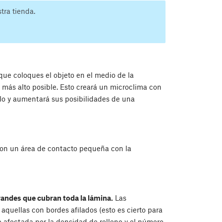
tra tienda.
que coloques el objeto en el medio de la
o más alto posible. Esto creará un microclima con
lo y aumentará sus posibilidades de una
con un área de contacto pequeña con la
randes que cubran toda la lámina.
Las
uellas con bordes afilados (esto es cierto para
e afectada por la densidad de relleno y el número