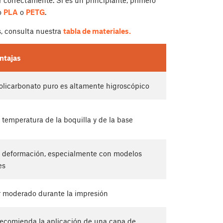
o
PLA
o
PETG
.
s, consulta nuestra
tabla de materiales.
ntajas
olicarbonato puro es altamente higroscópico
 temperatura de la boquilla y de la base
 deformación, especialmente con modelos
es
 moderado durante la impresión
ecomienda la aplicación de una capa de